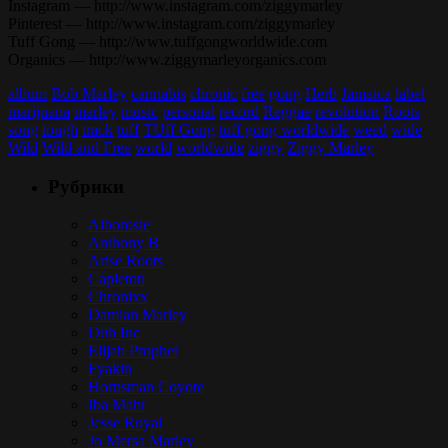
Instagram — http://www.instagram.com/ziggymarley
Pinterest — http://www.instagram.com/ziggymarley
Tuff Gong — http://www.tuffgongworldwide.com
Organics — http://www.ziggymarleyorganics.com
album
Bob Marley
cannabis
chronic
free
gong
Herb
Jamaica
label
marijuana
marley
music
personal
record
Reggae
revolution
Roots
song
tough
track
tuff
TUff Gong
tuff gong worldwide
weed
wide
Wild
Wild and Free
world
worldwide
ziggy
Ziggy Marley
Рубрики
Alborosie
Anthony B
Arise Roots
Capleton
Chronixx
Damian Marley
Dub Inc
Elijah Prophet
Fyakin
Hornsman Coyote
Iba Mahr
Jesse Royal
Jo Mersa Marley