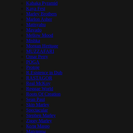
Kabaka Pyramid
Kaya Fest
Marley Brothers
Marlon Asher
Matisyahu
Mavado
Mellow Mood
Mishka
Morgan Heritage
MUZZAFARI
Omar Perry
POGA
Protoje
R.Esistence in Dub
RASTAGOR
Real McKoy
Reggae World
Roots Of Creation
Sean Paul
Skip Marley
Spectacular
Stephen Marley
Ziggy Marley
Коля Маню
Марлины