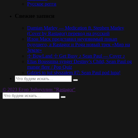
Русское регги
Свежие записи
Damian Marley — Medication ft. Stephen Marley
(Cover by Rastagor) перевод на русский
Илон Маск представил неуязвимый пикап
будущего, а Rastagor и Poga новый трек «Мир на
Земле»
☩ BowLand ☩ Get Busy ♪ Sean Paul — Cover ♪
Elias Boussnina synger Destiny’s Child, Sean Paul og
mange flere / Pop Quiz
Gdzieś to już słyszałem #7: Sean Paul pod lupą!
© 2023 Егор Зайнуллин "Rastagor"