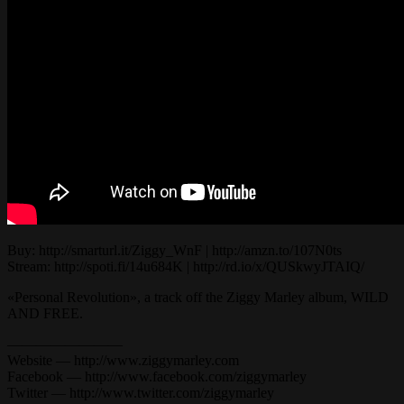
Buy: http://smarturl.it/Ziggy_WnF | http://amzn.to/107N0ts
Stream: http://spoti.fi/14u684K | http://rd.io/x/QUSkwyJTAIQ/
«Personal Revolution», a track off the Ziggy Marley album, WILD
AND FREE.
————————
Website — http://www.ziggymarley.com
Facebook — http://www.facebook.com/ziggymarley
Twitter — http://www.twitter.com/ziggymarley