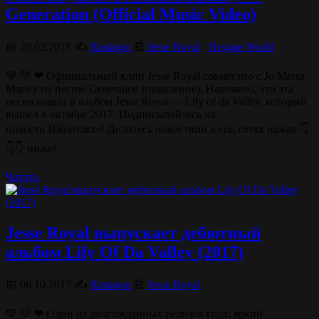
Generation (Official Music Video)
📅 20.02.2018 ✍️
Rastagor
📰
Jesse Royal
⋅
Reggae World
💚 💛 ❤ Официальный клип Jesse Royal совместно с Jo Mersa
Marley на песню Generation (поколение). Напомню, что эта
песня вошла в альбом Jesse Royal — Lily of da Valley, который
вышел в октябре 2017. Подписывайтесь на
новости ВКонтакте! Делитесь новостями в соц сетях нажав 👇
👇👇 ниже!
Читать
Jesse Royal выпускает дебютный
альбом Lily Of Da Valley (2017)
📅 06.10.2017 ✍️
Rastagor
📰
Jesse Royal
💚 💛 ❤ Один из долгожданных релизов года: яркий