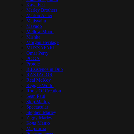
Kaya Fest
Marley Brothers
Marlon Asher
Matisyahu
Mavado
Mellow Mood
Mishka
Morgan Heritage
MUZZAFARI
Omar Perry
POGA
Protoje
R.Esistence in Dub
RASTAGOR
Real McKoy
Reggae World
Roots Of Creation
Sean Paul
Skip Marley
Spectacular
Stephen Marley
Ziggy Marley
Коля Маню
Марлины
Русское регги