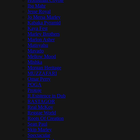
Hornsman Coyote
Iba Mahr
Jesse Royal
Jo Mersa Marley
Kabaka Pyramid
Kaya Fest
Marley Brothers
Marlon Asher
Matisyahu
Mavado
Mellow Mood
Mishka
Morgan Heritage
MUZZAFARI
Omar Perry
POGA
Protoje
R.Esistence in Dub
RASTAGOR
Real McKoy
Reggae World
Roots Of Creation
Sean Paul
Skip Marley
Spectacular