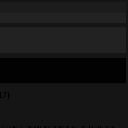
17)
ал), который добился признания и популярности на родной