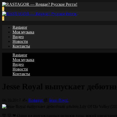
0
0
Rastagor
Моя музыка
Видео
Новости
Контакты
Rastagor
Моя музыка
Видео
Новости
Контакты
Jesse Royal выпускает дебютны
06.10.2017
✍️
Rastagor
📰
Jesse Royal
💚 💛 ❤ Один из долгожданных релизов года: яркий представит