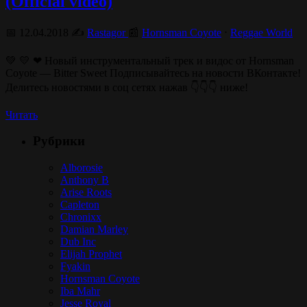
(Official video)
📅 12.04.2018 ✍️
Rastagor
📰
Hornsman Coyote
⋅
Reggae World
💚 💛 ❤ Новый инструментальный трек и видос от Hornsman
Coyote — Bitter Sweet Подписывайтесь на новости ВКонтакте!
Делитесь новостями в соц сетях нажав 👇👇👇 ниже!
Читать
Рубрики
Alborosie
Anthony B
Arise Roots
Capleton
Chronixx
Damian Marley
Dub Inc
Elijah Prophet
Fyakin
Hornsman Coyote
Iba Mahr
Jesse Royal