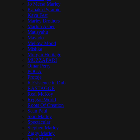
Jo Mersa Marley
Kabaka Pyramid
Kaya Fest
Marley Brothers
Marlon Asher
Matisyahu
Mavado
Mellow Mood
Mishka
Morgan Heritage
MUZZAFARI
Omar Perry
POGA
Protoje
R.Esistence in Dub
RASTAGOR
Real McKoy
Reggae World
Roots Of Creation
Sean Paul
Skip Marley
Spectacular
Stephen Marley
Ziggy Marley
Коля Маню