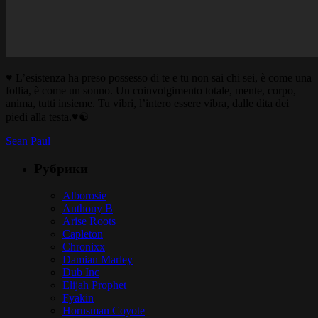
♥ L’esistenza ha preso possesso di te e tu non sai chi sei, è come una
follia, è come un sonno. Un coinvolgimento totale, mente, corpo,
anima, tutti insieme. Tu vibri, l’intero essere vibra, dalle dita dei
piedi alla testa.♥☯
Sean Paul
Рубрики
Alborosie
Anthony B
Arise Roots
Capleton
Chronixx
Damian Marley
Dub Inc
Elijah Prophet
Fyakin
Hornsman Coyote