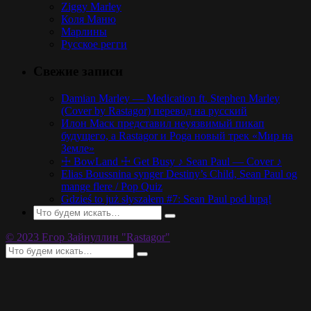
Ziggy Marley
Коля Маню
Марлины
Русское регги
Свежие записи
Damian Marley — Medication ft. Stephen Marley
(Cover by Rastagor) перевод на русский
Илон Маск представил неуязвимый пикап
будущего, а Rastagor и Poga новый трек «Мир на
Земле»
☩ BowLand ☩ Get Busy ♪ Sean Paul — Cover ♪
Elias Boussnina synger Destiny’s Child, Sean Paul og
mange flere / Pop Quiz
Gdzieś to już słyszałem #7: Sean Paul pod lupą!
© 2023 Егор Зайнуллин "Rastagor"