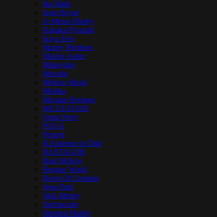
Iba Mahr
Jesse Royal
Jo Mersa Marley
Kabaka Pyramid
Kaya Fest
Marley Brothers
Marlon Asher
Matisyahu
Mavado
Mellow Mood
Mishka
Morgan Heritage
MUZZAFARI
Omar Perry
POGA
Protoje
R.Esistence in Dub
RASTAGOR
Real McKoy
Reggae World
Roots Of Creation
Sean Paul
Skip Marley
Spectacular
Stephen Marley