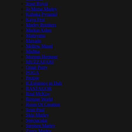
Jesse Royal
Jo Mersa Marley
Kabaka Pyramid
Kaya Fest
Marley Brothers
Marlon Asher
Matisyahu
Mavado
Mellow Mood
Mishka
Morgan Heritage
MUZZAFARI
Omar Perry
POGA
Protoje
R.Esistence in Dub
RASTAGOR
Real McKoy
Reggae World
Roots Of Creation
Sean Paul
Skip Marley
Spectacular
Stephen Marley
Ziggy Marley