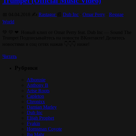
Trumpet (Official Music Video)
📅 04.04.2018 ✍️
Rastagor
📰
Dub Inc
⋅
Omar Perry
⋅
Reggae
World
💚 💛 ❤ Новый клип от Omar Perry feat. Dub Inc — Sound The
Trumpet Подписывайтесь на новости ВКонтакте! Делитесь
новостями в соц сетях нажав 👇👇👇 ниже!
Читать
Рубрики
Alborosie
Anthony B
Arise Roots
Capleton
Chronixx
Damian Marley
Dub Inc
Elijah Prophet
Fyakin
Hornsman Coyote
Iba Mahr