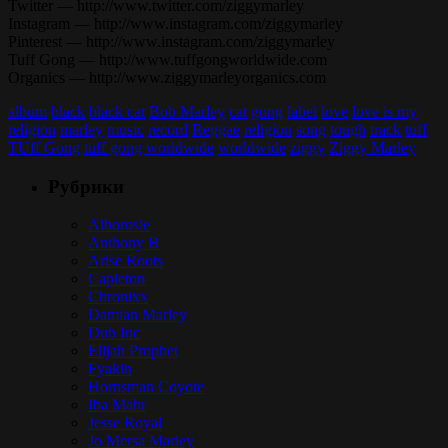
Twitter — http://www.twitter.com/ziggymarley
Instagram — http://www.instagram.com/ziggymarley
Pinterest — http://www.instagram.com/ziggymarley
Tuff Gong — http://www.tuffgongworldwide.com
Organics — http://www.ziggymarleyorganics.com
album
black
black cat
Bob Marley
cat
gong
label
love
love is my
religion
marley
music
record
Reggae
religion
song
tough
track
tuff
TUff Gong
tuff gong worldwide
worldwide
ziggy
Ziggy Marley
Рубрики
Alborosie
Anthony B
Arise Roots
Capleton
Chronixx
Damian Marley
Dub Inc
Elijah Prophet
Fyakin
Hornsman Coyote
Iba Mahr
Jesse Royal
Jo Mersa Marley