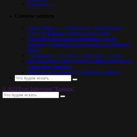
Русское регги
Свежие записи
Damian Marley — Medication ft. Stephen Marley
(Cover by Rastagor) перевод на русский
Илон Маск представил неуязвимый пикап
будущего, а Rastagor и Poga новый трек «Мир на
Земле»
☩ BowLand ☩ Get Busy ♪ Sean Paul — Cover ♪
Elias Boussnina synger Destiny’s Child, Sean Paul og
mange flere / Pop Quiz
Gdzieś to już słyszałem #7: Sean Paul pod lupą!
© 2023 Егор Зайнуллин "Rastagor"