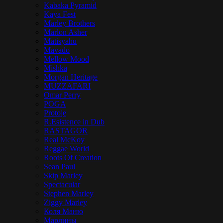
Kabaka Pyramid
Kaya Fest
Marley Brothers
Marlon Asher
Matisyahu
Mavado
Mellow Mood
Mishka
Morgan Heritage
MUZZAFARI
Omar Perry
POGA
Protoje
R.Esistence in Dub
RASTAGOR
Real McKoy
Reggae World
Roots Of Creation
Sean Paul
Skip Marley
Spectacular
Stephen Marley
Ziggy Marley
Коля Маню
Марлины