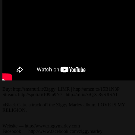
Buy: http://smarturl.it/Ziggy_LIMR | http://amzn.to/15B1N3P
Stream: http://spoti.fi/109m9N7 | http://rd.io/x/QXi8ySJISAI
«Black Cat», a track off the Ziggy Marley album, LOVE IS MY
RELIGION.
————————
Website — http://www.ziggymarley.com
Facebook — http://www.facebook.com/ziggymarley