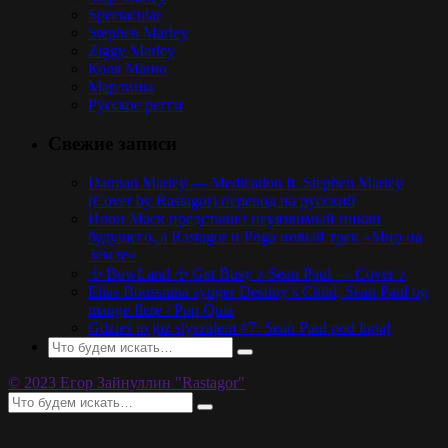
Spectacular
Stephen Marley
Ziggy Marley
Коля Маню
Марлины
Русское регги
Свежие записи
Damian Marley — Medication ft. Stephen Marley
(Cover by Rastagor) перевод на русский
Илон Маск представил неуязвимый пикап
будущего, а Rastagor и Poga новый трек «Мир на
Земле»
☩ BowLand ☩ Get Busy ♪ Sean Paul — Cover ♪
Elias Boussnina synger Destiny’s Child, Sean Paul og
mange flere / Pop Quiz
Gdzieś to już słyszałem #7: Sean Paul pod lupą!
© 2023 Егор Зайнуллин "Rastagor"