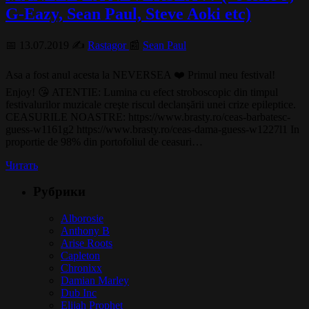
G-Eazy, Sean Paul, Steve Aoki etc)
📅 13.07.2019 ✍️
Rastagor
📰
Sean Paul
Asa a fost anul acesta la NEVERSEA ❤️ Primul meu festival!
Enjoy! 😘 ATENTIE: Lumina cu efect stroboscopic din timpul
festivalurilor muzicale creşte riscul declanşării unei crize epileptice.
CEASURILE NOASTRE: https://www.brasty.ro/ceas-barbatesc-
guess-w1161g2 https://www.brasty.ro/ceas-dama-guess-w1227l1 In
proportie de 98% din portofoliul de ceasuri…
Читать
Рубрики
Alborosie
Anthony B
Arise Roots
Capleton
Chronixx
Damian Marley
Dub Inc
Elijah Prophet