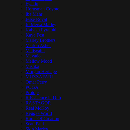
Fyakin
Hornsman Coyote
Iba Mahr
Jesse Royal
Jo Mersa Marley
Kabaka Pyramid
Kaya Fest
Marley Brothers
Marlon Asher
Matisyahu
Mavado
Mellow Mood
Mishka
Morgan Heritage
MUZZAFARI
Omar Perry
POGA
Protoje
R.Esistence in Dub
RASTAGOR
Real McKoy
Reggae World
Roots Of Creation
Sean Paul
Skip Marley