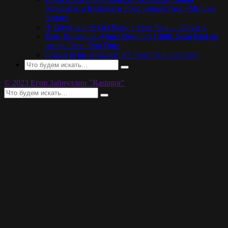
будущего, а Rastagor и Poga новый трек «Мир на
Земле»
☩ BowLand ☩ Get Busy ♪ Sean Paul — Cover ♪
Elias Boussnina synger Destiny’s Child, Sean Paul og
mange flere / Pop Quiz
Gdzieś to już słyszałem #7: Sean Paul pod lupą!
© 2023 Егор Зайнуллин "Rastagor"