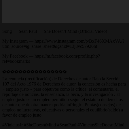
Song — Sean Paul — She Doesn’t Mind (Official Video)
My Instagram — https://www.instagram.com/p/BxF46XMAxVA/?
utm_source=ig_share_sheet&igshid=13j8vc57926nt
My Facebook — https://m.facebook.com/profile.php?
ref=bookmarks
⚽⚽⚽⚽⚽⚽⚽⚽⚽⚽⚽⚽⚽⚽⚽⚽
La renuncia ( rectificación) de Derechos de autor Bajo la Sección
107 del Acto 1976 de Derechos de autor, la concesión es hecha para
» empleo justo » para objetivos como la crítica, el comentario, el
reportaje de noticias, la enseñanza, la beca, y la investigación . El
empleo justo es un empleo permitido según el estatuto de derechos
de autor que de otra manera podria infringir . Puntas(consejos) de
empleo no lucrativas, educativas o personales el equilibrio(saldo) a
favor de empleo justo.
#ViniciusJr #SheDoesntMind #SeanPaul #ViniciusSheDoesntMind