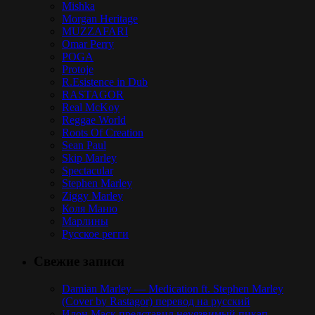
Mishka
Morgan Heritage
MUZZAFARI
Omar Perry
POGA
Protoje
R.Esistence in Dub
RASTAGOR
Real McKoy
Reggae World
Roots Of Creation
Sean Paul
Skip Marley
Spectacular
Stephen Marley
Ziggy Marley
Коля Маню
Марлины
Русское регги
Свежие записи
Damian Marley — Medication ft. Stephen Marley
(Cover by Rastagor) перевод на русский
Илон Маск представил неуязвимый пикап