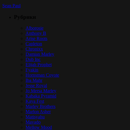
Sean Paul
Рубрики
Alborosie
Anthony B
Arise Roots
Capleton
Chronixx
Damian Marley
Dub Inc
Elijah Prophet
Fyakin
Hornsman Coyote
Iba Mahr
Jesse Royal
Jo Mersa Marley
Kabaka Pyramid
Kaya Fest
Marley Brothers
Marlon Asher
Matisyahu
Mavado
Mellow Mood