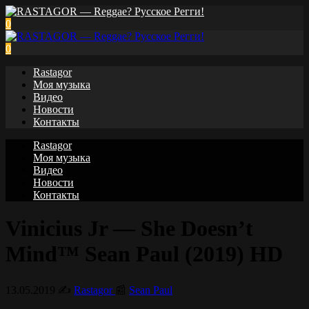
0
0
Rastagor
Моя музыка
Видео
Новости
Контакты
Rastagor
Моя музыка
Видео
Новости
Контакты
Vinicius Jr — She Doesn’t
Mind™ Sean Paul (2019) HD
13.05.2019
✍️
Rastagor
📰
Sean Paul