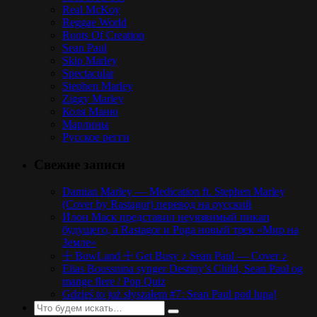
Real McKoy
Reggae World
Roots Of Creation
Sean Paul
Skip Marley
Spectacular
Stephen Marley
Ziggy Marley
Коля Маню
Марлины
Русское регги
Свежие записи
Damian Marley — Medication ft. Stephen Marley
(Cover by Rastagor) перевод на русский
Илон Маск представил неуязвимый пикап
будущего, а Rastagor и Poga новый трек «Мир на
Земле»
☩ BowLand ☩ Get Busy ♪ Sean Paul — Cover ♪
Elias Boussnina synger Destiny’s Child, Sean Paul og
mange flere / Pop Quiz
Gdzieś to już słyszałem #7: Sean Paul pod lupą!