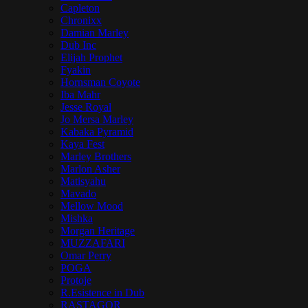
Capleton
Chronixx
Damian Marley
Dub Inc
Elijah Prophet
Fyakin
Hornsman Coyote
Iba Mahr
Jesse Royal
Jo Mersa Marley
Kabaka Pyramid
Kaya Fest
Marley Brothers
Marlon Asher
Matisyahu
Mavado
Mellow Mood
Mishka
Morgan Heritage
MUZZAFARI
Omar Perry
POGA
Protoje
R.Esistence in Dub
RASTAGOR