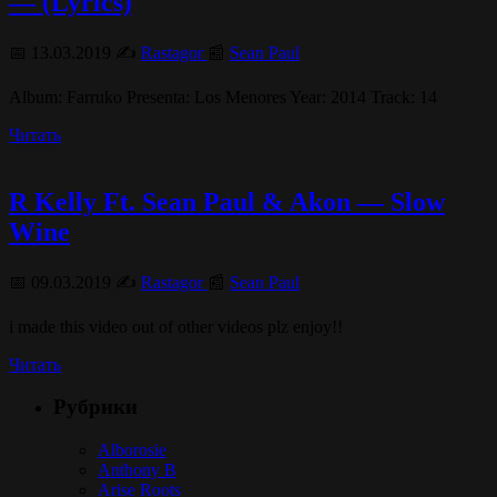
— (Lyrics)
📅 13.03.2019 ✍️
Rastagor
📰
Sean Paul
Album: Farruko Presenta: Los Menores Year: 2014 Track: 14
Читать
R Kelly Ft. Sean Paul & Akon — Slow
Wine
📅 09.03.2019 ✍️
Rastagor
📰
Sean Paul
i made this video out of other videos plz enjoy!!
Читать
Рубрики
Alborosie
Anthony B
Arise Roots