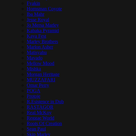
Fyakin
Hornsman Coyote
Iba Mahr
Jesse Royal
Jo Mersa Marley
Kabaka Pyramid
Kaya Fest
Marley Brothers
Marlon Asher
Matisyahu
Mavado
Mellow Mood
Mishka
Morgan Heritage
MUZZAFARI
Omar Perry
POGA
Protoje
R.Esistence in Dub
RASTAGOR
Real McKoy
Reggae World
Roots Of Creation
Sean Paul
Skip Marley