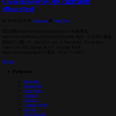
Choreography by JIN | 金針課程
#DanceSoul
📅 20.06.2019 ✍️
Rastagor
📰
Sean Paul
官方網站 http://www.DanceSoul.com.tw 粉絲專頁
http://www.facebook.com/DanceSoul.studio 地址 : 台北市仁愛路
四段425-1號 / 1F., No.425-1, Sec. 4, Ren’ai Rd., Da’an Dist.,
Taipei City 106, Taiwan (R.O.C.) Google MAP :
https://goo.gl/maps/geAL0 電話 : (02)2711-3611
Читать
Рубрики
Alborosie
Anthony B
Arise Roots
Capleton
Chronixx
Damian Marley
Dub Inc
Elijah Prophet