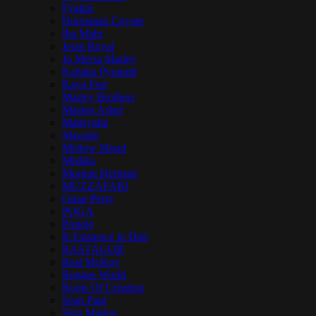
Fyakin
Hornsman Coyote
Iba Mahr
Jesse Royal
Jo Mersa Marley
Kabaka Pyramid
Kaya Fest
Marley Brothers
Marlon Asher
Matisyahu
Mavado
Mellow Mood
Mishka
Morgan Heritage
MUZZAFARI
Omar Perry
POGA
Protoje
R.Esistence in Dub
RASTAGOR
Real McKoy
Reggae World
Roots Of Creation
Sean Paul
Skip Marley