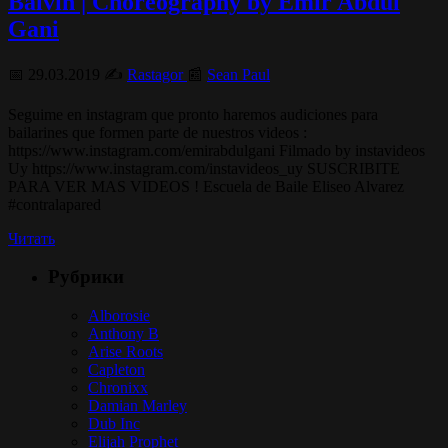
Balvin | Choreography by Emir Abdul
Gani
📅 29.03.2019 ✍️
Rastagor
📰
Sean Paul
Seguime en instagram que pronto haremos audiciones para
bailarines que formen parte de nuestros videos :
https://www.instagram.com/emirabdulgani Filmado by instavideos
Uy https://www.instagram.com/instavideos_uy SUSCRIBITE
PARA VER MAS VIDEOS ! Escuela de Baile Eliseo Alvarez
#contralapared
Читать
Рубрики
Alborosie
Anthony B
Arise Roots
Capleton
Chronixx
Damian Marley
Dub Inc
Elijah Prophet