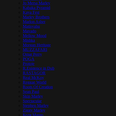
Jo Mersa Marley
Kabaka Pyramid
Kaya Fest
Marley Brothers
Marlon Asher
Matisyahu
Mavado
Mellow Mood
Mishka
Morgan Heritage
MUZZAFARI
Omar Perry
POGA
Protoje
R.Esistence in Dub
RASTAGOR
Real McKoy
Reggae World
Roots Of Creation
Sean Paul
Skip Marley
Spectacular
Stephen Marley
Ziggy Marley
Коля Маню