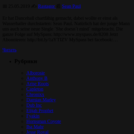
📅 25.05.2019 ✍️
Rastagor
📰
Sean Paul
Er hat Dancehall chartfähig gemacht, dabei wollte er einst als
Wasserballer durchstarten: Sean Paul. Natürlich hat der junge Mann
uns auch seine neue Single ´She doesn´t mind´ mitgebracht. Die
ganze Folge auf MySpass: http://www.myspass.de/8208 Jetzt
Abonnieren: http://bit.ly/1aYTIZV MySpass bei facebook:…
Читать
Рубрики
Alborosie
Anthony B
Arise Roots
Capleton
Chronixx
Damian Marley
Dub Inc
Elijah Prophet
Fyakin
Hornsman Coyote
Iba Mahr
Jesse Royal