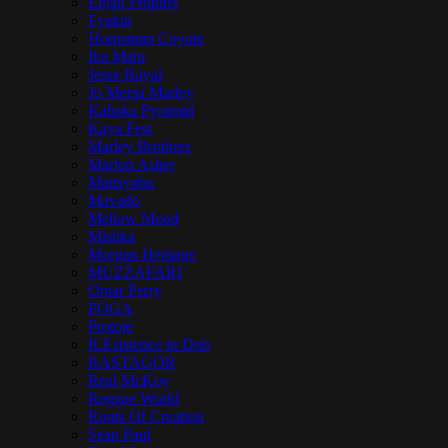
Elijah Prophet
Fyakin
Hornsman Coyote
Iba Mahr
Jesse Royal
Jo Mersa Marley
Kabaka Pyramid
Kaya Fest
Marley Brothers
Marlon Asher
Matisyahu
Mavado
Mellow Mood
Mishka
Morgan Heritage
MUZZAFARI
Omar Perry
POGA
Protoje
R.Esistence in Dub
RASTAGOR
Real McKoy
Reggae World
Roots Of Creation
Sean Paul