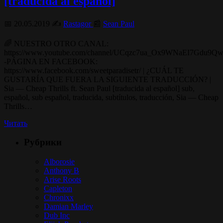
[traducida al español]
📅 20.05.2019 ✍️
Rastagor
📰
Sean Paul
🌈 NUESTRO OTRO CANAL:
https://www.youtube.com/channel/UCqzc7ua_Ox9WNaEI7Gdu9Q
-PÁGINA EN FACEBOOK:
https://www.facebook.com/sweetparadisetr/ | ¿CUÁL TE
GUSTARÍA QUE FUERA LA SIGUIENTE TRADUCCIÓN? |
Sia — Cheap Thrills ft. Sean Paul [traducida al español] sub,
español, sub español, traducida, subtítulos, traducción, Sia — Cheap
Thrills…
Читать
Рубрики
Alborosie
Anthony B
Arise Roots
Capleton
Chronixx
Damian Marley
Dub Inc