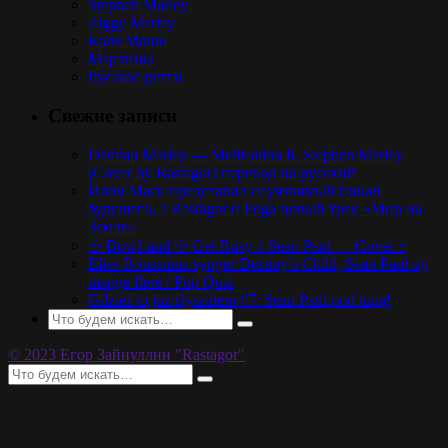
Stephen Marley
Ziggy Marley
Коля Маню
Марлины
Русское регги
Свежие записи
Damian Marley — Medication ft. Stephen Marley
(Cover by Rastagor) перевод на русский
Илон Маск представил неуязвимый пикап
будущего, а Rastagor и Poga новый трек «Мир на
Земле»
☩ BowLand ☩ Get Busy ♪ Sean Paul — Cover ♪
Elias Boussnina synger Destiny’s Child, Sean Paul og
mange flere / Pop Quiz
Gdzieś to już słyszałem #7: Sean Paul pod lupą!
© 2023 Егор Зайнуллин "Rastagor"