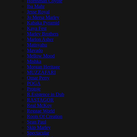
Hornsman Coyote
Iba Mahr
Jesse Royal
Jo Mersa Marley
Kabaka Pyramid
Kaya Fest
Marley Brothers
Marlon Asher
Matisyahu
Mavado
Mellow Mood
Mishka
Morgan Heritage
MUZZAFARI
Omar Perry
POGA
Protoje
R.Esistence in Dub
RASTAGOR
Real McKoy
Reggae World
Roots Of Creation
Sean Paul
Skip Marley
Spectacular