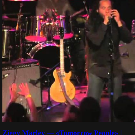
Ziggy Marley — «Tomorrow People» |