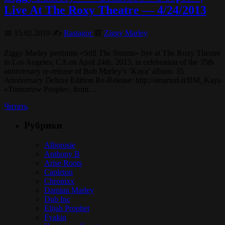
Live At The Roxy Theatre — 4/24/2013
📅 15.02.2019 ✍️
Rastagor
📰
Ziggy Marley
Ziggy Marley performs «Still The Storms» live at The Roxy Theatre
in Los Angeles, CA on April 24th, 2013, in celebration of the 35th
anniversary re-release of Bob Marley’s ‘Kaya’ album. 35
Anniversary Deluxe Edition Re-Release: http://smarturl.it/BM_Kaya
«Tomorrow People», from…
Читать
Рубрики
Alborosie
Anthony B
Arise Roots
Capleton
Chronixx
Damian Marley
Dub Inc
Elijah Prophet
Fyakin