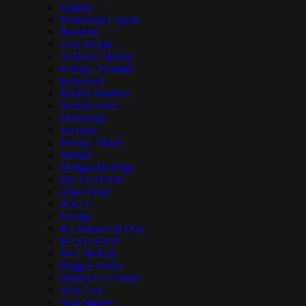
Fyakin
Hornsman Coyote
Iba Mahr
Jesse Royal
Jo Mersa Marley
Kabaka Pyramid
Kaya Fest
Marley Brothers
Marlon Asher
Matisyahu
Mavado
Mellow Mood
Mishka
Morgan Heritage
MUZZAFARI
Omar Perry
POGA
Protoje
R.Esistence in Dub
RASTAGOR
Real McKoy
Reggae World
Roots Of Creation
Sean Paul
Skip Marley