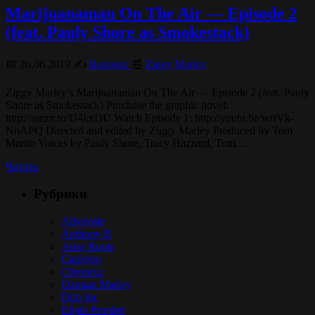
Marijuanaman On The Air — Episode 2
(feat. Pauly Shore as Smokestack)
📅 20.06.2019 ✍️
Rastagor
📰
Ziggy Marley
Ziggy Marley’s Marijuanaman On The Air — Episode 2 (feat. Pauly
Shore as Smokestack) Purchase the graphic novel:
http://amzn.to/U4kxDU Watch Episode 1: http://youtu.be/wrtVk-
NhAPQ Directed and edited by Ziggy Marley Produced by Tom
Martin Voices by Pauly Shore, Tracy Hazzard, Tom…
Читать
Рубрики
Alborosie
Anthony B
Arise Roots
Capleton
Chronixx
Damian Marley
Dub Inc
Elijah Prophet