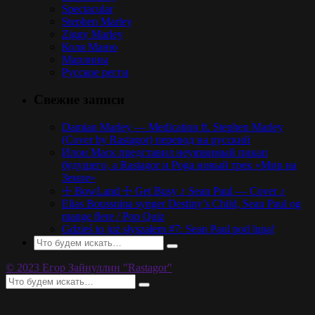
Spectacular
Stephen Marley
Ziggy Marley
Коля Маню
Марлины
Русское регги
Свежие записи
Damian Marley — Medication ft. Stephen Marley
(Cover by Rastagor) перевод на русский
Илон Маск представил неуязвимый пикап
будущего, а Rastagor и Poga новый трек «Мир на
Земле»
☩ BowLand ☩ Get Busy ♪ Sean Paul — Cover ♪
Elias Boussnina synger Destiny’s Child, Sean Paul og
mange flere / Pop Quiz
Gdzieś to już słyszałem #7: Sean Paul pod lupą!
© 2023 Егор Зайнуллин "Rastagor"