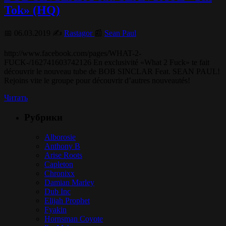
Tok» (HQ)
📅 06.03.2019 ✍️
Rastagor
📰
Sean Paul
http://www.facebook.com/pages/WHAT-2-
FUCK-/162741603742126 En exclusivité «What 2 Fuck» te fait
découvrir le nouveau tube de BOB SINCLAR Feat. SEAN PAUL!
Rejoins vite le groupe pour découvrir d’autres nouveautés!
Читать
Рубрики
Alborosie
Anthony B
Arise Roots
Capleton
Chronixx
Damian Marley
Dub Inc
Elijah Prophet
Fyakin
Hornsman Coyote