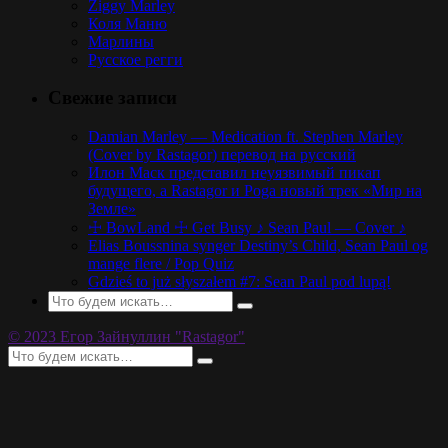
Ziggy Marley
Коля Маню
Марлины
Русское регги
Свежие записи
Damian Marley — Medication ft. Stephen Marley
(Cover by Rastagor) перевод на русский
Илон Маск представил неуязвимый пикап
будущего, а Rastagor и Poga новый трек «Мир на
Земле»
☩ BowLand ☩ Get Busy ♪ Sean Paul — Cover ♪
Elias Boussnina synger Destiny’s Child, Sean Paul og
mange flere / Pop Quiz
Gdzieś to już słyszałem #7: Sean Paul pod lupą!
© 2023 Егор Зайнуллин "Rastagor"