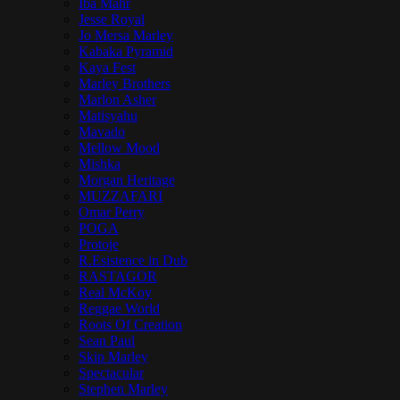
Iba Mahr
Jesse Royal
Jo Mersa Marley
Kabaka Pyramid
Kaya Fest
Marley Brothers
Marlon Asher
Matisyahu
Mavado
Mellow Mood
Mishka
Morgan Heritage
MUZZAFARI
Omar Perry
POGA
Protoje
R.Esistence in Dub
RASTAGOR
Real McKoy
Reggae World
Roots Of Creation
Sean Paul
Skip Marley
Spectacular
Stephen Marley