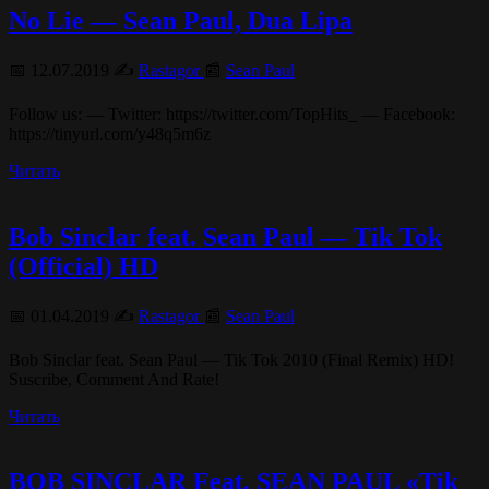
No Lie — Sean Paul, Dua Lipa
📅 12.07.2019 ✍️
Rastagor
📰
Sean Paul
Follow us: — Twitter: https://twitter.com/TopHits_ — Facebook:
https://tinyurl.com/y48q5m6z
Читать
Bob Sinclar feat. Sean Paul — Tik Tok
(Official) HD
📅 01.04.2019 ✍️
Rastagor
📰
Sean Paul
Bob Sinclar feat. Sean Paul — Tik Tok 2010 (Final Remix) HD!
Suscribe, Comment And Rate!
Читать
BOB SINCLAR Feat. SEAN PAUL «Tik