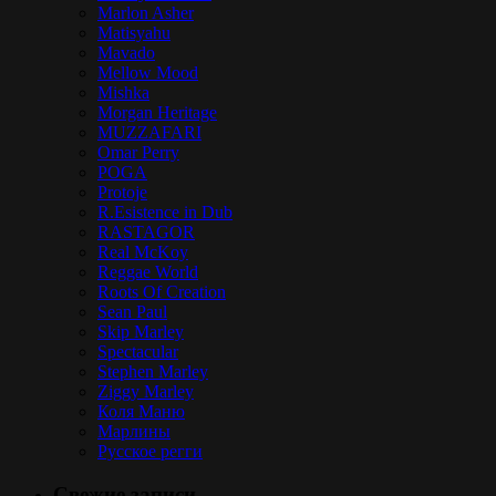
Marlon Asher
Matisyahu
Mavado
Mellow Mood
Mishka
Morgan Heritage
MUZZAFARI
Omar Perry
POGA
Protoje
R.Esistence in Dub
RASTAGOR
Real McKoy
Reggae World
Roots Of Creation
Sean Paul
Skip Marley
Spectacular
Stephen Marley
Ziggy Marley
Коля Маню
Марлины
Русское регги
Свежие записи