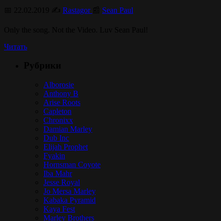
📅 22.02.2019 ✍️
Rastagor
📰
Sean Paul
Only the song. Not the Video. Luv Sean Paul!
Читать
Рубрики
Alborosie
Anthony B
Arise Roots
Capleton
Chronixx
Damian Marley
Dub Inc
Elijah Prophet
Fyakin
Hornsman Coyote
Iba Mahr
Jesse Royal
Jo Mersa Marley
Kabaka Pyramid
Kaya Fest
Marley Brothers