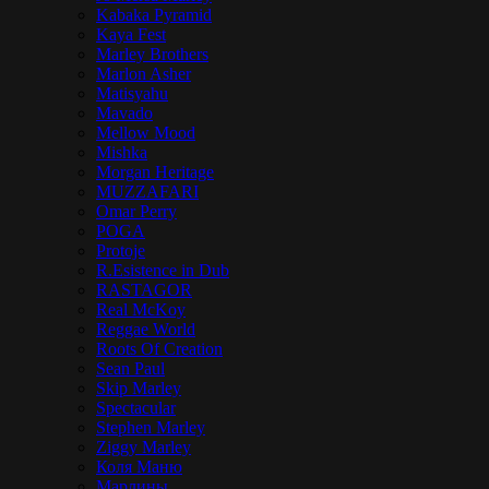
Kabaka Pyramid
Kaya Fest
Marley Brothers
Marlon Asher
Matisyahu
Mavado
Mellow Mood
Mishka
Morgan Heritage
MUZZAFARI
Omar Perry
POGA
Protoje
R.Esistence in Dub
RASTAGOR
Real McKoy
Reggae World
Roots Of Creation
Sean Paul
Skip Marley
Spectacular
Stephen Marley
Ziggy Marley
Коля Маню
Марлины