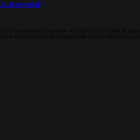
da al español]
/UCqzc7ua_Ox9WNaEI7Gdu9Qw -PÁGINA EN FACEBOOK: https://w
an Paul [traducida al español] sub, español, sub español, traduci