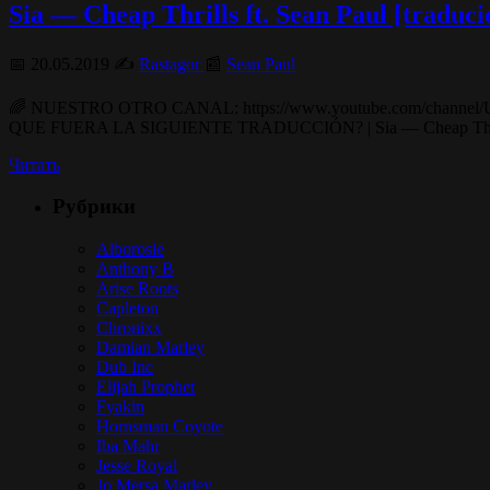
Sia — Cheap Thrills ft. Sean Paul [traduci
📅 20.05.2019 ✍️
Rastagor
📰
Sean Paul
🌈 NUESTRO OTRO CANAL: https://www.youtube.com/channel
QUE FUERA LA SIGUIENTE TRADUCCIÓN? | Sia — Cheap Thrills ft. Se
Читать
Рубрики
Alborosie
Anthony B
Arise Roots
Capleton
Chronixx
Damian Marley
Dub Inc
Elijah Prophet
Fyakin
Hornsman Coyote
Iba Mahr
Jesse Royal
Jo Mersa Marley