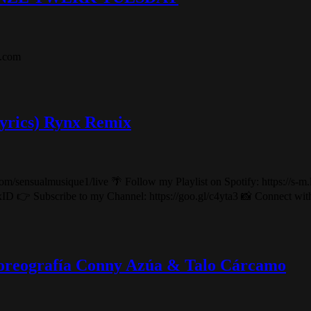
o.com
Lyrics) Rynx Remix
m/sensualmusique1/live 🌴 Follow my Playlist on Spotify: https://s-
xID 👉 Subscribe to my Channel: https://goo.gl/c4yta3 📸 Connect wi
 Coreografía Conny Azúa & Talo Cárcamo