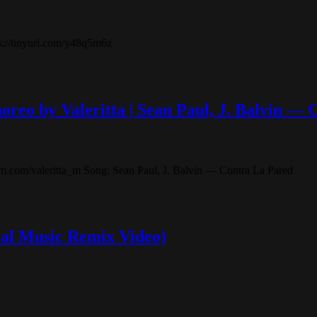
ps://tinyurl.com/y48q5m6z
eo by Valeritta | Sean Paul, J. Balvin — 
ram.com/valeritta_m Song: Sean Paul, J. Balvin — Contra La Pared
ial Music Remix Video)