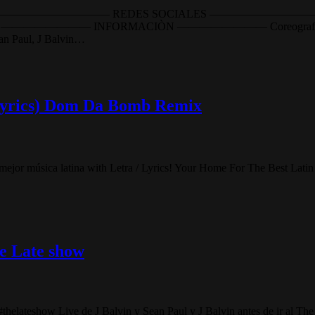
ENJOY!! ——————————— REDES SOCIALES ——————————— Face
AzuaTV ———————— INFORMACIÒN ———————— Coreografía: Conn
an Paul, J Balvin…
(Lyrics) Dom Da Bomb Remix
 mejor música latina with Letra / Lyrics! Your Home For The Best Lati
te Late show
thelateshow Live de J Balvin y Sean Paul y J Balvin antes de ir al The 