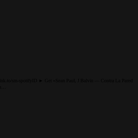
m.lnk.to/sm-spotifyID ► Get «Sean Paul, J Balvin — Contra La Pared
th…