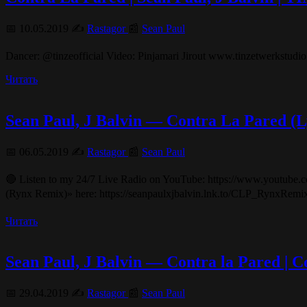
📅 10.05.2019 ✍️
Rastagor
📰
Sean Paul
Dancer: @tinzeofficial Video: Pinjamari Jirout www.tinzetwerkstudi
Читать
Sean Paul, J Balvin — Contra La Pared (
📅 06.05.2019 ✍️
Rastagor
📰
Sean Paul
🔴 Listen to my 24/7 Live Radio on YouTube: https://www.youtube.co
(Rynx Remix)» here: https://seanpaulxjbalvin.lnk.to/CLP_RynxRemi
Читать
Sean Paul, J Balvin — Contra la Pared |
📅 29.04.2019 ✍️
Rastagor
📰
Sean Paul