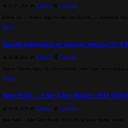
📅 12.07.2019 ✍️
Rastagor
📰
Sean Paul
Follow us: — Twitter: https://twitter.com/TopHits_ — Facebook: htt
Читать
Такой концовки не ожидал никто!!!!) Chor
📅 19.06.2019 ✍️
Rastagor
📰
Sean Paul
Dancer Valeritta https://vk.com/malahova_valeri https://www.instag
Читать
Sean Paul — Like Glue (Remix 2011 Offic
📅 09.06.2019 ✍️
Rastagor
📰
Sean Paul
Sean Paul — Like Glue (Remix 2011 Official Music Remix Video)