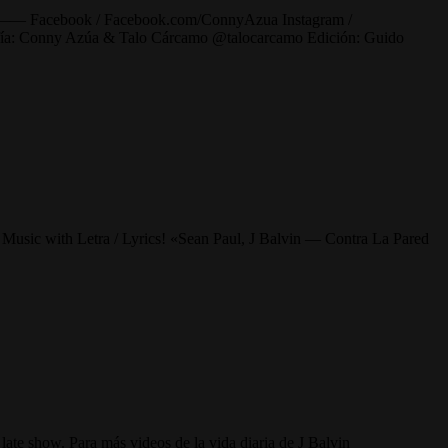
book / Facebook.com/ConnyAzua Instagram /
y Azúa & Talo Cárcamo @talocarcamo Edición: Guido
n Music with Letra / Lyrics! «Sean Paul, J Balvin — Contra La Pared
late show. Para más videos de la vida diaria de J Balvin