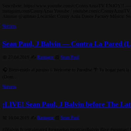
Suscríbete: https://www.youtube.com/c/ConnyAzuaTV 
instagram.com/ConnyAzua Youtube / youtube.com/c/Conny
Antinao @antinao Locación: Conny Azúa Dance Factory Música: Se
Читать
Sean Paul, J Balvin — Contra La Pared 
📅 27.04.2019 ✍️
Rastagor
📰
Sean Paul
🎧 Bienvenido al paraiso // Welcome to Paradise 🌴 Tu hogar para la
(Dom…
Читать
¡LIVE! Sean Paul, J Balvin before The La
📅 16.04.2019 ✍️
Rastagor
📰
Sean Paul
#JBalvin #contralapared #reggaeton #noticiasjbalvin #live #seanpaul #