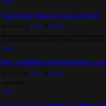
Читать
Sean Paul & J Balvin: Contra La Pared
📅 22.05.2019 ✍️
Rastagor
📰
Sean Paul
Music guests Sean Paul and J Balvin perform «Contra La Pared» fo
Starring Jimmy Fallon Weeknights 11:35/10:35c Get more Jimmy Fa
Читать
Bari, i cinghiali di Sean Paul ballano a ri
📅 11.05.2019 ✍️
Rastagor
📰
Sean Paul
Leggi l’articolo:
Читать
Contra La Pared | Sean Paul, J Balvin