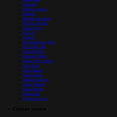
Mavado
Mellow Mood
Mishka
Morgan Heritage
MUZZAFARI
Omar Perry
POGA
Protoje
R.Esistence in Dub
RASTAGOR
Real McKoy
Reggae World
Roots Of Creation
Sean Paul
Skip Marley
Spectacular
Stephen Marley
Ziggy Marley
Коля Маню
Марлины
Русское регги
Свежие записи