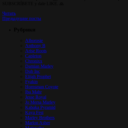
SUBSCRÍBETE y dale LIKE. 🙏
Читать
Предыдущие посты
Рубрики
Alborosie
Anthony B
Arise Roots
Capleton
Chronixx
Damian Marley
Dub Inc
Elijah Prophet
Fyakin
Hornsman Coyote
Iba Mahr
Jesse Royal
Jo Mersa Marley
Kabaka Pyramid
Kaya Fest
Marley Brothers
Marlon Asher
Matisyahu