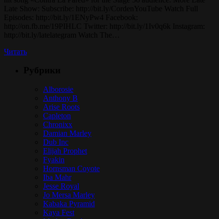
Late Show: Subscribe: http://bit.ly/CordenYouTube Watch Full
Episodes: http://bit.ly/1ENyPw4 Facebook:
http://on.fb.me/19PIHLC Twitter: http://bit.ly/1Iv0q6k Instagram:
http://bit.ly/latelategram Watch The…
Читать
Рубрики
Alborosie
Anthony B
Arise Roots
Capleton
Chronixx
Damian Marley
Dub Inc
Elijah Prophet
Fyakin
Hornsman Coyote
Iba Mahr
Jesse Royal
Jo Mersa Marley
Kabaka Pyramid
Kaya Fest