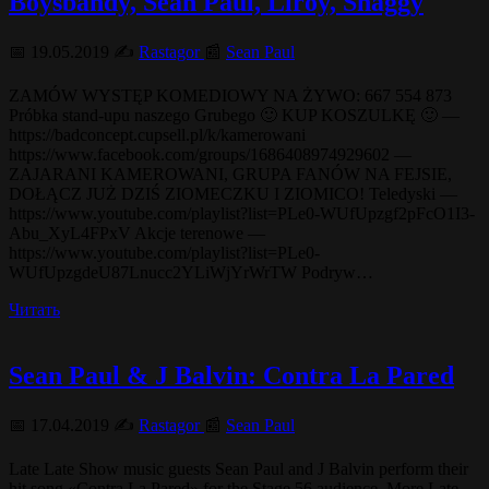
Boysbandy, Sean Paul, Liroy, Shaggy
📅 19.05.2019 ✍️
Rastagor
📰
Sean Paul
ZAMÓW WYSTĘP KOMEDIOWY NA ŻYWO: 667 554 873
Próbka stand-upu naszego Grubego 🙂 KUP KOSZULKĘ 🙂 —
https://badconcept.cupsell.pl/k/kamerowani
https://www.facebook.com/groups/1686408974929602 —
ZAJARANI KAMEROWANI, GRUPA FANÓW NA FEJSIE,
DOŁĄCZ JUŻ DZIŚ ZIOMECZKU I ZIOMICO! Teledyski —
https://www.youtube.com/playlist?list=PLe0-WUfUpzgf2pFcO1I3-
Abu_XyL4FPxV Akcje terenowe —
https://www.youtube.com/playlist?list=PLe0-
WUfUpzgdeU87Lnucc2YLiWjYrWrTW Podryw…
Читать
Sean Paul & J Balvin: Contra La Pared
📅 17.04.2019 ✍️
Rastagor
📰
Sean Paul
Late Late Show music guests Sean Paul and J Balvin perform their
hit song «Contra La Pared» for the Stage 56 audience. More Late