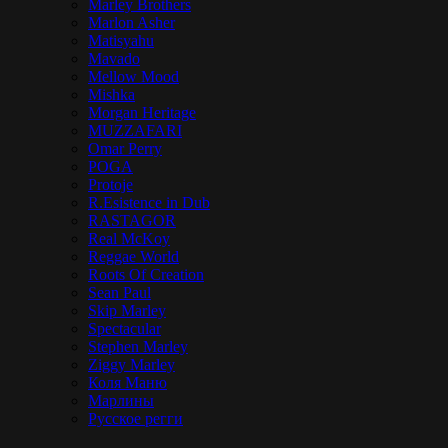
Marley Brothers
Marlon Asher
Matisyahu
Mavado
Mellow Mood
Mishka
Morgan Heritage
MUZZAFARI
Omar Perry
POGA
Protoje
R.Esistence in Dub
RASTAGOR
Real McKoy
Reggae World
Roots Of Creation
Sean Paul
Skip Marley
Spectacular
Stephen Marley
Ziggy Marley
Коля Маню
Марлины
Русское регги