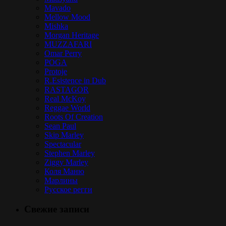
Mavado
Mellow Mood
Mishka
Morgan Heritage
MUZZAFARI
Omar Perry
POGA
Protoje
R.Esistence in Dub
RASTAGOR
Real McKoy
Reggae World
Roots Of Creation
Sean Paul
Skip Marley
Spectacular
Stephen Marley
Ziggy Marley
Коля Маню
Марлины
Русское регги
Свежие записи