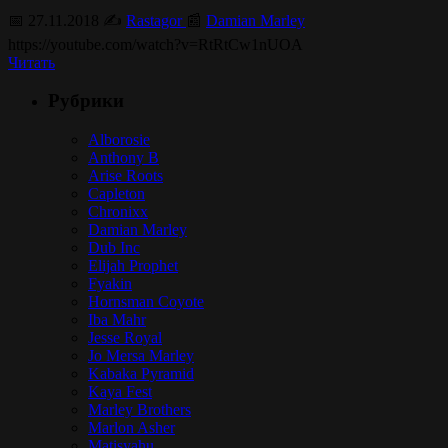
📅 27.11.2018 ✍️
Rastagor
📰
Damian Marley
https://youtube.com/watch?v=RtRtCw1nUOA
Читать
Рубрики
Alborosie
Anthony B
Arise Roots
Capleton
Chronixx
Damian Marley
Dub Inc
Elijah Prophet
Fyakin
Hornsman Coyote
Iba Mahr
Jesse Royal
Jo Mersa Marley
Kabaka Pyramid
Kaya Fest
Marley Brothers
Marlon Asher
Matisyahu