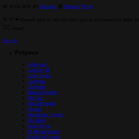
📅 10.04.2018 ✍️
Rastagor
📰
Reggae World
💚 💛 ❤ Новый трек от английского регги-исполнителя Jamie Ir
👇👇 ниже!
Читать
Рубрики
Alborosie
Anthony B
Arise Roots
Capleton
Chronixx
Damian Marley
Dub Inc
Elijah Prophet
Fyakin
Hornsman Coyote
Iba Mahr
Jesse Royal
Jo Mersa Marley
Kabaka Pyramid