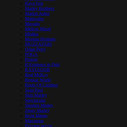
Kaya Fest
Marley Brothers
Marlon Asher
Matisyahu
Mavado
Mellow Mood
Mishka
Morgan Heritage
MUZZAFARI
Omar Perry
POGA
Protoje
R.Esistence in Dub
RASTAGOR
Real McKoy
Reggae World
Roots Of Creation
Sean Paul
Skip Marley
Spectacular
Stephen Marley
Ziggy Marley
Коля Маню
Марлины
Русское регги