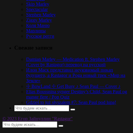
Skip Marley
Spectacular
Stephen Marley
Ziggy Marley
Коля Маню
Марлины
Русское регги
Свежие записи
Damian Marley — Medication ft. Stephen Marley
(Cover by Rastagor) перевод на русский
Илон Маск представил неуязвимый пикап
будущего, а Rastagor и Poga новый трек «Мир на
Земле»
☩ BowLand ☩ Get Busy ♪ Sean Paul — Cover ♪
Elias Boussnina synger Destiny’s Child, Sean Paul og
mange flere / Pop Quiz
Gdzieś to już słyszałem #7: Sean Paul pod lupą!
© 2023 Егор Зайнуллин "Rastagor"