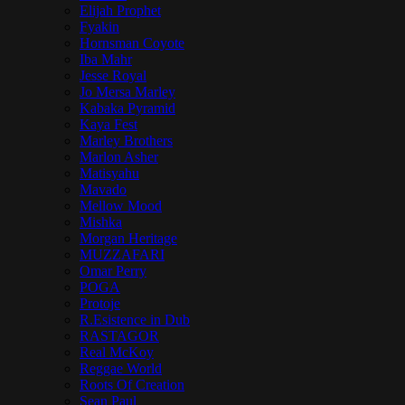
Elijah Prophet
Fyakin
Hornsman Coyote
Iba Mahr
Jesse Royal
Jo Mersa Marley
Kabaka Pyramid
Kaya Fest
Marley Brothers
Marlon Asher
Matisyahu
Mavado
Mellow Mood
Mishka
Morgan Heritage
MUZZAFARI
Omar Perry
POGA
Protoje
R.Esistence in Dub
RASTAGOR
Real McKoy
Reggae World
Roots Of Creation
Sean Paul