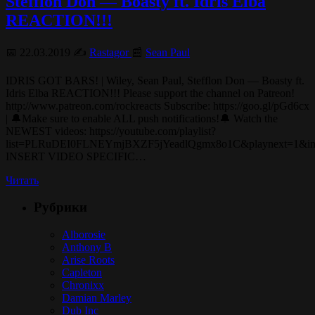
Stefflon Don — Boasty ft. Idris Elba
REACTION!!!
📅 22.03.2019 ✍️
Rastagor
📰
Sean Paul
IDRIS GOT BARS! | Wiley, Sean Paul, Stefflon Don — Boasty ft.
Idris Elba REACTION!!! Please support the channel on Patreon!
http://www.patreon.com/rockreacts Subscribe: https://goo.gl/pGd6cx
| 🔔Make sure to enable ALL push notifications!🔔 Watch the
NEWEST videos: https://youtube.com/playlist?
list=PLRuDEI0FLNEYmjBXZF5jYeadlQgmx8o1C&playnext=1&in
INSERT VIDEO SPECIFIC…
Читать
Рубрики
Alborosie
Anthony B
Arise Roots
Capleton
Chronixx
Damian Marley
Dub Inc