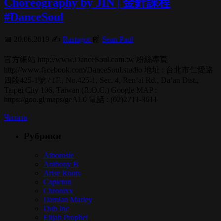
Choreography by JIN | 金針課程
#DanceSoul
📅 20.06.2019 ✍️
Rastagor
📰
Sean Paul
官方網站 http://www.DanceSoul.com.tw 粉絲專頁
http://www.facebook.com/DanceSoul.studio 地址 : 台北市仁愛路
四段425-1號 / 1F., No.425-1, Sec. 4, Ren’ai Rd., Da’an Dist.,
Taipei City 106, Taiwan (R.O.C.) Google MAP :
https://goo.gl/maps/geAL0 電話 : (02)2711-3611
Читать
Рубрики
Alborosie
Anthony B
Arise Roots
Capleton
Chronixx
Damian Marley
Dub Inc
Elijah Prophet