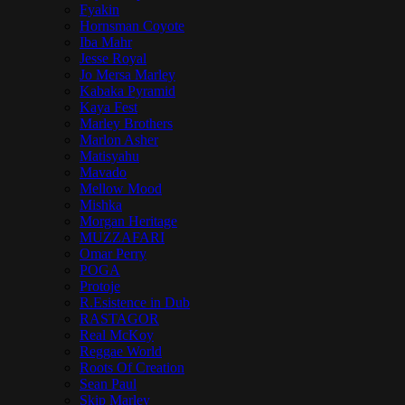
Fyakin
Hornsman Coyote
Iba Mahr
Jesse Royal
Jo Mersa Marley
Kabaka Pyramid
Kaya Fest
Marley Brothers
Marlon Asher
Matisyahu
Mavado
Mellow Mood
Mishka
Morgan Heritage
MUZZAFARI
Omar Perry
POGA
Protoje
R.Esistence in Dub
RASTAGOR
Real McKoy
Reggae World
Roots Of Creation
Sean Paul
Skip Marley