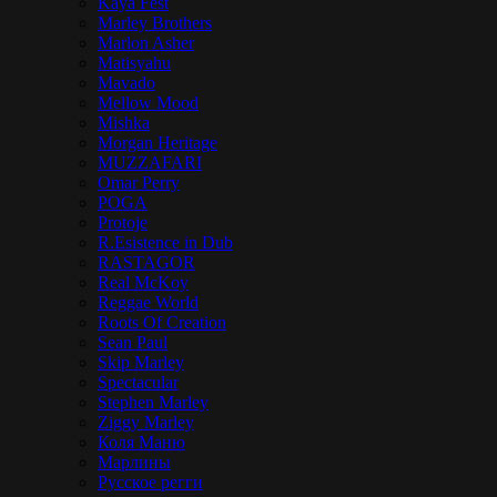
Kaya Fest
Marley Brothers
Marlon Asher
Matisyahu
Mavado
Mellow Mood
Mishka
Morgan Heritage
MUZZAFARI
Omar Perry
POGA
Protoje
R.Esistence in Dub
RASTAGOR
Real McKoy
Reggae World
Roots Of Creation
Sean Paul
Skip Marley
Spectacular
Stephen Marley
Ziggy Marley
Коля Маню
Марлины
Русское регги