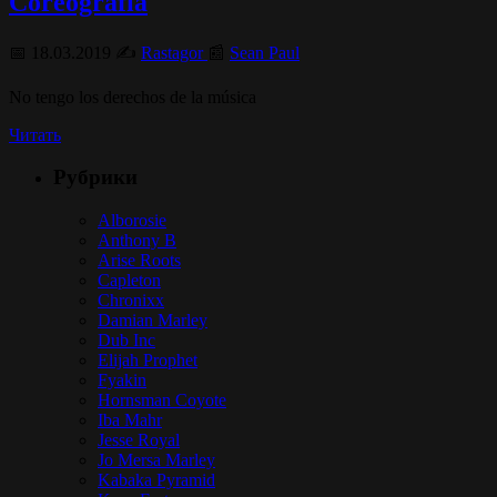
Coreografia
📅 18.03.2019 ✍️
Rastagor
📰
Sean Paul
No tengo los derechos de la música
Читать
Рубрики
Alborosie
Anthony B
Arise Roots
Capleton
Chronixx
Damian Marley
Dub Inc
Elijah Prophet
Fyakin
Hornsman Coyote
Iba Mahr
Jesse Royal
Jo Mersa Marley
Kabaka Pyramid