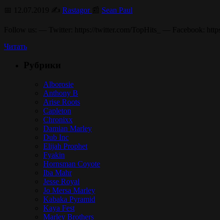
📅 12.07.2019 ✍️
Rastagor
📰
Sean Paul
Follow us: — Twitter: https://twitter.com/TopHits_ — Facebook: htt
Читать
Рубрики
Alborosie
Anthony B
Arise Roots
Capleton
Chronixx
Damian Marley
Dub Inc
Elijah Prophet
Fyakin
Hornsman Coyote
Iba Mahr
Jesse Royal
Jo Mersa Marley
Kabaka Pyramid
Kaya Fest
Marley Brothers