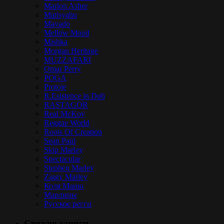
Marlon Asher
Matisyahu
Mavado
Mellow Mood
Mishka
Morgan Heritage
MUZZAFARI
Omar Perry
POGA
Protoje
R.Esistence in Dub
RASTAGOR
Real McKoy
Reggae World
Roots Of Creation
Sean Paul
Skip Marley
Spectacular
Stephen Marley
Ziggy Marley
Коля Маню
Марлины
Русское регги
Свежие записи