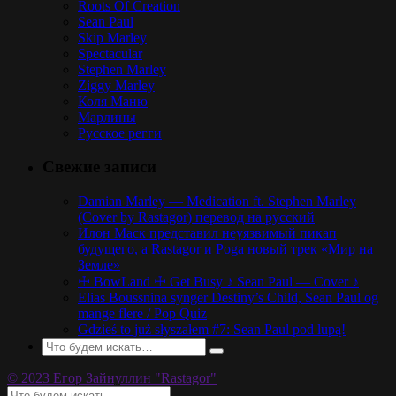
Roots Of Creation
Sean Paul
Skip Marley
Spectacular
Stephen Marley
Ziggy Marley
Коля Маню
Марлины
Русское регги
Свежие записи
Damian Marley — Medication ft. Stephen Marley
(Cover by Rastagor) перевод на русский
Илон Маск представил неуязвимый пикап
будущего, а Rastagor и Poga новый трек «Мир на
Земле»
☩ BowLand ☩ Get Busy ♪ Sean Paul — Cover ♪
Elias Boussnina synger Destiny’s Child, Sean Paul og
mange flere / Pop Quiz
Gdzieś to już słyszałem #7: Sean Paul pod lupą!
© 2023 Егор Зайнуллин "Rastagor"