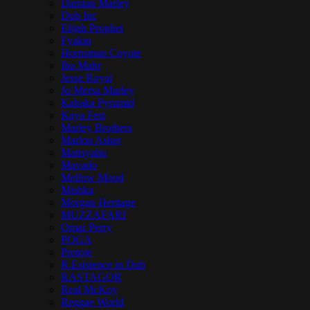
Damian Marley
Dub Inc
Elijah Prophet
Fyakin
Hornsman Coyote
Iba Mahr
Jesse Royal
Jo Mersa Marley
Kabaka Pyramid
Kaya Fest
Marley Brothers
Marlon Asher
Matisyahu
Mavado
Mellow Mood
Mishka
Morgan Heritage
MUZZAFARI
Omar Perry
POGA
Protoje
R.Esistence in Dub
RASTAGOR
Real McKoy
Reggae World