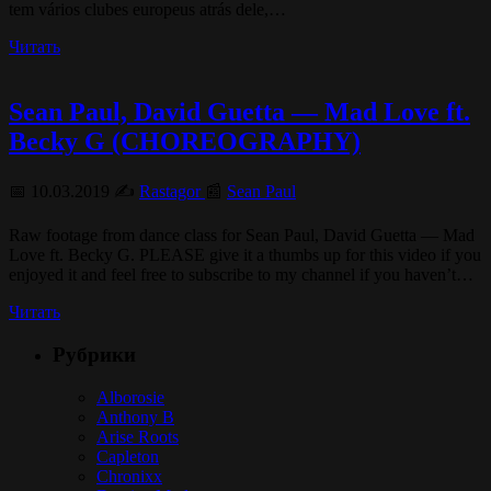
tem vários clubes europeus atrás dele,…
Читать
Sean Paul, David Guetta — Mad Love ft.
Becky G (CHOREOGRAPHY)
📅 10.03.2019 ✍️
Rastagor
📰
Sean Paul
Raw footage from dance class for Sean Paul, David Guetta — Mad
Love ft. Becky G. PLEASE give it a thumbs up for this video if you
enjoyed it and feel free to subscribe to my channel if you haven’t…
Читать
Рубрики
Alborosie
Anthony B
Arise Roots
Capleton
Chronixx