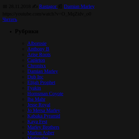
📅 28.11.2018 ✍️
Rastagor
📰
Damian Marley
https://youtube.com/watch?v=O_MqZidv_o0
Читать
Рубрики
Alborosie
Anthony B
Arise Roots
Capleton
Chronixx
Damian Marley
Dub Inc
Elijah Prophet
Fyakin
Hornsman Coyote
Iba Mahr
Jesse Royal
Jo Mersa Marley
Kabaka Pyramid
Kaya Fest
Marley Brothers
Marlon Asher
Matisyahu