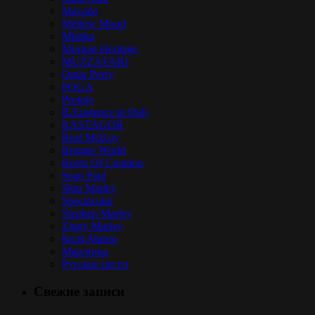
Mavado
Mellow Mood
Mishka
Morgan Heritage
MUZZAFARI
Omar Perry
POGA
Protoje
R.Esistence in Dub
RASTAGOR
Real McKoy
Reggae World
Roots Of Creation
Sean Paul
Skip Marley
Spectacular
Stephen Marley
Ziggy Marley
Коля Маню
Марлины
Русское регги
Свежие записи