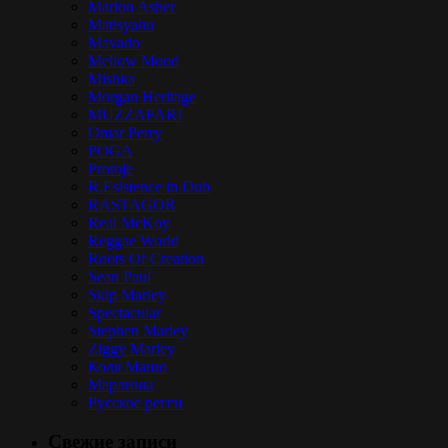
Marlon Asher
Matisyahu
Mavado
Mellow Mood
Mishka
Morgan Heritage
MUZZAFARI
Omar Perry
POGA
Protoje
R.Esistence in Dub
RASTAGOR
Real McKoy
Reggae World
Roots Of Creation
Sean Paul
Skip Marley
Spectacular
Stephen Marley
Ziggy Marley
Коля Маню
Марлины
Русское регги
Свежие записи