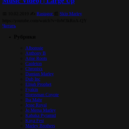
Music Video) | Large Up
📅 10.02.2019 ✍️
Rastagor
📰
Skip Marley
https://youtube.com/watch?v=foW3kRoA-QY
Читать
Рубрики
Alborosie
Anthony B
Arise Roots
Capleton
Chronixx
Damian Marley
Dub Inc
Elijah Prophet
Fyakin
Hornsman Coyote
Iba Mahr
Jesse Royal
Jo Mersa Marley
Kabaka Pyramid
Kaya Fest
Marley Brothers