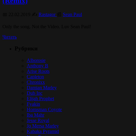
(Remix)
📅 22.02.2019 ✍️
Rastagor
📰
Sean Paul
Only the song. Not the Video. Luv Sean Paul!
Читать
Рубрики
Alborosie
Anthony B
Arise Roots
Capleton
Chronixx
Damian Marley
Dub Inc
Elijah Prophet
Fyakin
Hornsman Coyote
Iba Mahr
Jesse Royal
Jo Mersa Marley
Kabaka Pyramid