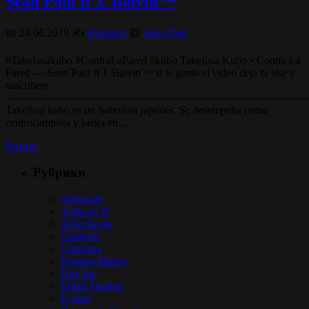
Sean Paul ft J. Balvin ᴴᴰ
📅 24.06.2019 ✍️
Rastagor
📰
Sean Paul
#Takefusakubo #ContraLaPared #kubo Takefusa Kubo • Contra La
Pared — Sean Paul ft J. Balvin ᴴᴰ si te gusto el video deja tu like y
suscribete
———————————————————————————
Takefusa kubo es un futbolista japonés. Se desempeña como
centrocampista y juega en…
Читать
Рубрики
Alborosie
Anthony B
Arise Roots
Capleton
Chronixx
Damian Marley
Dub Inc
Elijah Prophet
Fyakin