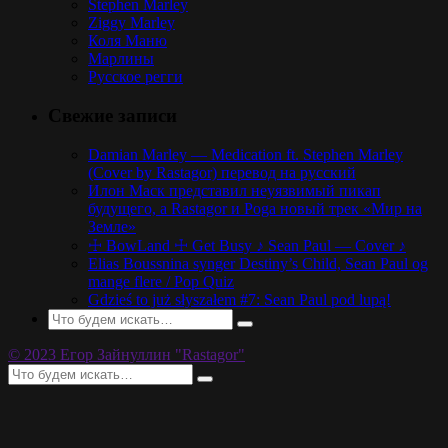
Stephen Marley
Ziggy Marley
Коля Маню
Марлины
Русское регги
Свежие записи
Damian Marley — Medication ft. Stephen Marley
(Cover by Rastagor) перевод на русский
Илон Маск представил неуязвимый пикап
будущего, а Rastagor и Poga новый трек «Мир на
Земле»
☩ BowLand ☩ Get Busy ♪ Sean Paul — Cover ♪
Elias Boussnina synger Destiny’s Child, Sean Paul og
mange flere / Pop Quiz
Gdzieś to już słyszałem #7: Sean Paul pod lupą!
© 2023 Егор Зайнуллин "Rastagor"