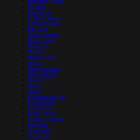
Hornsman Coyote
Iba Mahr
Jesse Royal
Jo Mersa Marley
Kabaka Pyramid
Kaya Fest
Marley Brothers
Marlon Asher
Matisyahu
Mavado
Mellow Mood
Mishka
Morgan Heritage
MUZZAFARI
Omar Perry
POGA
Protoje
R.Esistence in Dub
RASTAGOR
Real McKoy
Reggae World
Roots Of Creation
Sean Paul
Skip Marley
Spectacular