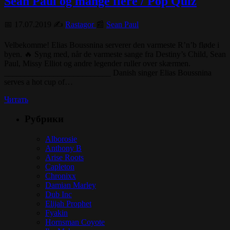
Sean Paul og mange flere / Pop Quiz
📅 17.07.2019 ✍️
Rastagor
📰
Sean Paul
Velbekomme! Elias Boussnina serverer den varmeste R’n’b fløde i
byen. 🔥 Syng med, når de varmeste sange fra Destiny’s Child, Sean
Paul, Missy Elliot og andre legender ruller over skærmen.
__________________________ Danish singer Elias Boussnina
serves a hot cup of…
Читать
Рубрики
Alborosie
Anthony B
Arise Roots
Capleton
Chronixx
Damian Marley
Dub Inc
Elijah Prophet
Fyakin
Hornsman Coyote