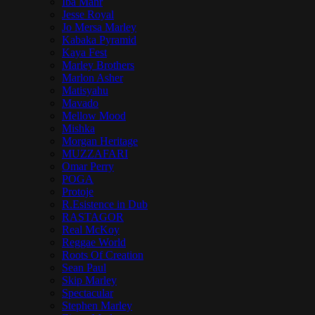
Iba Mahr
Jesse Royal
Jo Mersa Marley
Kabaka Pyramid
Kaya Fest
Marley Brothers
Marlon Asher
Matisyahu
Mavado
Mellow Mood
Mishka
Morgan Heritage
MUZZAFARI
Omar Perry
POGA
Protoje
R.Esistence in Dub
RASTAGOR
Real McKoy
Reggae World
Roots Of Creation
Sean Paul
Skip Marley
Spectacular
Stephen Marley