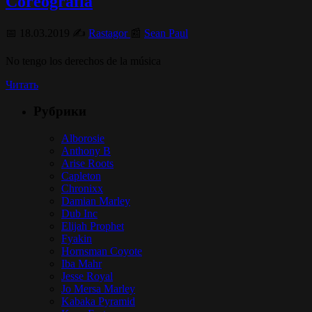
Coreografia
📅 18.03.2019 ✍️
Rastagor
📰
Sean Paul
No tengo los derechos de la música
Читать
Рубрики
Alborosie
Anthony B
Arise Roots
Capleton
Chronixx
Damian Marley
Dub Inc
Elijah Prophet
Fyakin
Hornsman Coyote
Iba Mahr
Jesse Royal
Jo Mersa Marley
Kabaka Pyramid