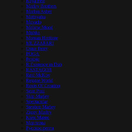
Kaya Fest
Marley Brothers
Marlon Asher
Matisyahu
Mavado
Mellow Mood
Mishka
Morgan Heritage
MUZZAFARI
Omar Perry
POGA
Protoje
R.Esistence in Dub
RASTAGOR
Real McKoy
Reggae World
Roots Of Creation
Sean Paul
Skip Marley
Spectacular
Stephen Marley
Ziggy Marley
Коля Маню
Марлины
Русское регги