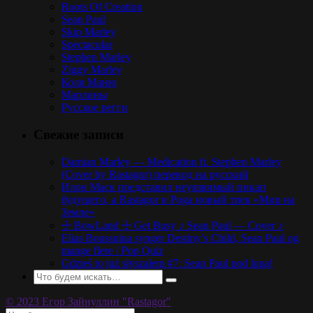
Roots Of Creation
Sean Paul
Skip Marley
Spectacular
Stephen Marley
Ziggy Marley
Коля Маню
Марлины
Русское регги
Свежие записи
Damian Marley — Medication ft. Stephen Marley
(Cover by Rastagor) перевод на русский
Илон Маск представил неуязвимый пикап
будущего, а Rastagor и Poga новый трек «Мир на
Земле»
☩ BowLand ☩ Get Busy ♪ Sean Paul — Cover ♪
Elias Boussnina synger Destiny’s Child, Sean Paul og
mange flere / Pop Quiz
Gdzieś to już słyszałem #7: Sean Paul pod lupą!
© 2023 Егор Зайнуллин "Rastagor"