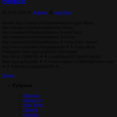
Paradise
📅 25.06.2019 ✍️
Rastagor
📰
Sean Paul
Spotify: http://smarturl.it/sHakunaMatoma Apple Music:
http://smarturl.it/amHakunaMatoma iTunes:
http://smarturl.it/iHankunaMatoma SoundCloud:
http://smarturl.it/scHakunaMatoma YouTube:
http://smarturl.it/ytHakunaMatoma ✈ Ganja Party channel
https://www.youtube.com/ganjamedia ✈ ✈ Ganja Music
Wallpapers: https://goo.gl/g8csaZ (Download:
http://bit.ly/1SMPl5B) ✈ ✈ GanjaMusicHD Spotify playlist:
https://goo.gl/Eyza8D ✈ ✈ Contact email: GanjMedia@yahoo.com
✈ ✈ Subscribe GanjaMusicHD ✈…
Читать
Рубрики
Alborosie
Anthony B
Arise Roots
Capleton
Chronixx