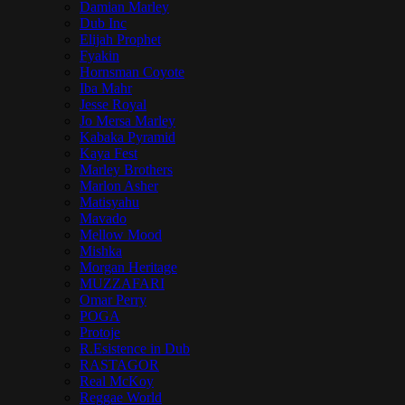
Damian Marley
Dub Inc
Elijah Prophet
Fyakin
Hornsman Coyote
Iba Mahr
Jesse Royal
Jo Mersa Marley
Kabaka Pyramid
Kaya Fest
Marley Brothers
Marlon Asher
Matisyahu
Mavado
Mellow Mood
Mishka
Morgan Heritage
MUZZAFARI
Omar Perry
POGA
Protoje
R.Esistence in Dub
RASTAGOR
Real McKoy
Reggae World