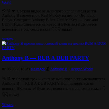
World
💚 💛 ❤ Свежий видос от ямайского исполнителя регги
Anthony B совместно с Real McKoy на песню «Jeans and
Bally». Смотрите Anthony B feat. Real McKoy — Jeans and
Bally! Подписывайтесь на новости ВКонтакте! Делитесь
новостями в соц сетях нажав 👇👇👇 ниже!
Читать
Anthony B — RUB A DUB PARTY
📅 06.03.2018 ✍️
Rastagor
📰
Anthony B
⋅
Reggae World
💚 💛 ❤ Свежий трек и клип от ямайского регги-исполнителя
Anthony B — RUB A DUB PARTY Подписывайтесь на
новости ВКонтакте! Делитесь новостями в соц сетях нажав 👇
👇👇 ниже!
Читать