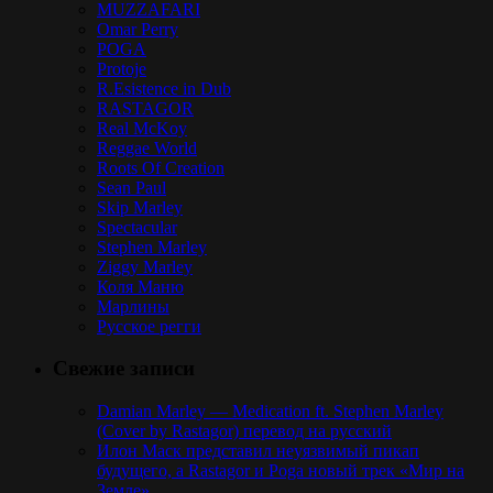
MUZZAFARI
Omar Perry
POGA
Protoje
R.Esistence in Dub
RASTAGOR
Real McKoy
Reggae World
Roots Of Creation
Sean Paul
Skip Marley
Spectacular
Stephen Marley
Ziggy Marley
Коля Маню
Марлины
Русское регги
Свежие записи
Damian Marley — Medication ft. Stephen Marley
(Cover by Rastagor) перевод на русский
Илон Маск представил неуязвимый пикап
будущего, а Rastagor и Poga новый трек «Мир на
Земле»