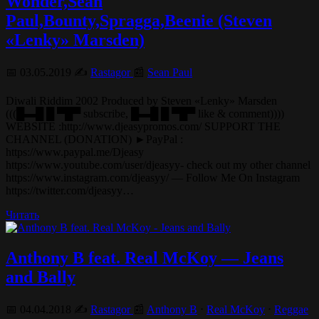
Wonder,Sean
Paul,Bounty,Spragga,Beenie (Steven
«Lenky» Marsden)
📅 03.05.2019 ✍️
Rastagor
📰
Sean Paul
Diwali Riddim 2002 Produced by Steven «Lenky» Marsden
(((█▬█ █ ▀█▀ subscribe, █▬█ █ ▀█▀ like & comment))))
WEBSITE :http://www.djeasypromos.com/ SUPPORT THE
CHANNEL (DONATION) ►PayPal :
https://www.paypal.me/Djeasy
https://www.youtube.com/user/djeasyy- check out my other channel
https://www.instagram.com/djeasyy/ — Follow Me On Instagram
https://twitter.com/djeasyy…
Читать
Anthony B feat. Real McKoy — Jeans
and Bally
📅 04.04.2018 ✍️
Rastagor
📰
Anthony B
⋅
Real McKoy
⋅
Reggae