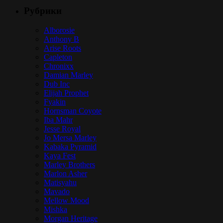
Рубрики
Alborosie
Anthony B
Arise Roots
Capleton
Chronixx
Damian Marley
Dub Inc
Elijah Prophet
Fyakin
Hornsman Coyote
Iba Mahr
Jesse Royal
Jo Mersa Marley
Kabaka Pyramid
Kaya Fest
Marley Brothers
Marlon Asher
Matisyahu
Mavado
Mellow Mood
Mishka
Morgan Heritage