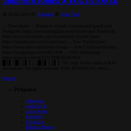
Unnofficial Remix) ✘ FOX INTONED
📅 26.02.2019 ✍️
Rastagor
📰
Sean Paul
— Download: — Business: Gmail: foxintoned@gmail.com
Instagram: https://www.instagram.com/foxintoned/ Facebook:
https://www.facebook.com/foxintoned/ SoundCloud:
https://soundcloud.com/foxintoned — Free Travel Uber:
https://www.uber.com/invite/2osapt — Free Cryptocurrencies:
https://m.piggiapp.com/r/8GWIK — Win Shortening:
https://cutwin.com/ref/2112988585462831
█║▌│█│║▌║││█║▌│║▌║ The copy of this video will be
denounced. All rights reserved. FOX INTONED© ➜No…
Читать
Рубрики
Alborosie
Anthony B
Arise Roots
Capleton
Chronixx
Damian Marley