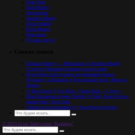
Sean Paul
Skip Marley
Spectacular
Stephen Marley
Ziggy Marley
Коля Маню
Марлины
Русское регги
Свежие записи
Damian Marley — Medication ft. Stephen Marley
(Cover by Rastagor) перевод на русский
Илон Маск представил неуязвимый пикап
будущего, а Rastagor и Poga новый трек «Мир на
Земле»
☩ BowLand ☩ Get Busy ♪ Sean Paul — Cover ♪
Elias Boussnina synger Destiny’s Child, Sean Paul og
mange flere / Pop Quiz
Gdzieś to już słyszałem #7: Sean Paul pod lupą!
© 2023 Егор Зайнуллин "Rastagor"