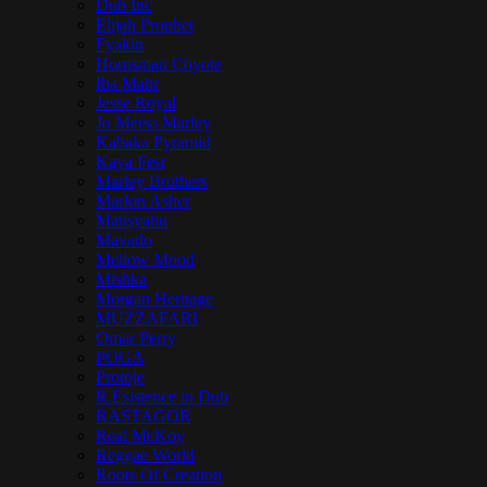
Dub Inc
Elijah Prophet
Fyakin
Hornsman Coyote
Iba Mahr
Jesse Royal
Jo Mersa Marley
Kabaka Pyramid
Kaya Fest
Marley Brothers
Marlon Asher
Matisyahu
Mavado
Mellow Mood
Mishka
Morgan Heritage
MUZZAFARI
Omar Perry
POGA
Protoje
R.Esistence in Dub
RASTAGOR
Real McKoy
Reggae World
Roots Of Creation