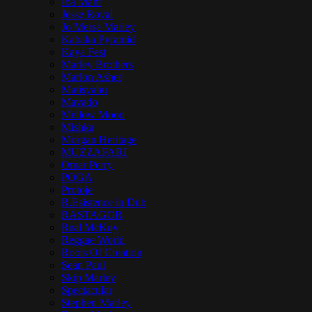
Iba Mahr
Jesse Royal
Jo Mersa Marley
Kabaka Pyramid
Kaya Fest
Marley Brothers
Marlon Asher
Matisyahu
Mavado
Mellow Mood
Mishka
Morgan Heritage
MUZZAFARI
Omar Perry
POGA
Protoje
R.Esistence in Dub
RASTAGOR
Real McKoy
Reggae World
Roots Of Creation
Sean Paul
Skip Marley
Spectacular
Stephen Marley