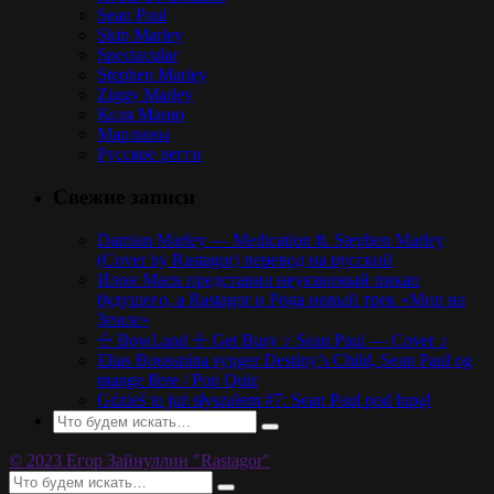
Sean Paul
Skip Marley
Spectacular
Stephen Marley
Ziggy Marley
Коля Маню
Марлины
Русское регги
Свежие записи
Damian Marley — Medication ft. Stephen Marley
(Cover by Rastagor) перевод на русский
Илон Маск представил неуязвимый пикап
будущего, а Rastagor и Poga новый трек «Мир на
Земле»
☩ BowLand ☩ Get Busy ♪ Sean Paul — Cover ♪
Elias Boussnina synger Destiny’s Child, Sean Paul og
mange flere / Pop Quiz
Gdzieś to już słyszałem #7: Sean Paul pod lupą!
© 2023 Егор Зайнуллин "Rastagor"