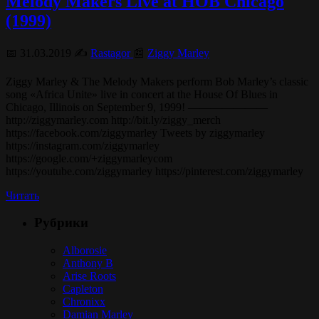
Melody Makers Live at HOB Chicago
(1999)
📅 31.03.2019 ✍️
Rastagor
📰
Ziggy Marley
Ziggy Marley & The Melody Makers perform Bob Marley’s classic
song «Africa Unite» live in concert at the House Of Blues in
Chicago, Illinois on September 9, 1999! ———————
http://ziggymarley.com http://bit.ly/ziggy_merch
https://facebook.com/ziggymarley Tweets by ziggymarley
https://instagram.com/ziggymarley
https://google.com/+ziggymarleycom
https://youtube.com/ziggymarley https://pinterest.com/ziggymarley
Читать
Рубрики
Alborosie
Anthony B
Arise Roots
Capleton
Chronixx
Damian Marley