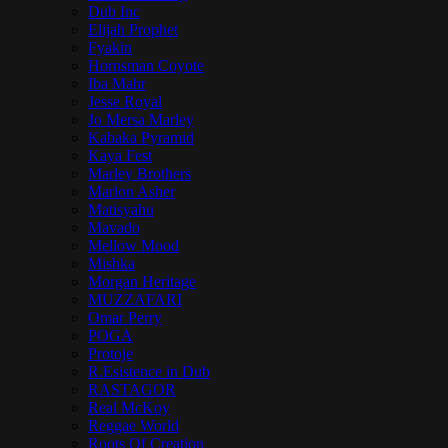
Dub Inc
Elijah Prophet
Fyakin
Hornsman Coyote
Iba Mahr
Jesse Royal
Jo Mersa Marley
Kabaka Pyramid
Kaya Fest
Marley Brothers
Marlon Asher
Matisyahu
Mavado
Mellow Mood
Mishka
Morgan Heritage
MUZZAFARI
Omar Perry
POGA
Protoje
R.Esistence in Dub
RASTAGOR
Real McKoy
Reggae World
Roots Of Creation