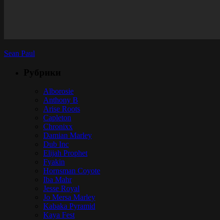
Sean Paul
Рубрики
Alborosie
Anthony B
Arise Roots
Capleton
Chronixx
Damian Marley
Dub Inc
Elijah Prophet
Fyakin
Hornsman Coyote
Iba Mahr
Jesse Royal
Jo Mersa Marley
Kabaka Pyramid
Kaya Fest