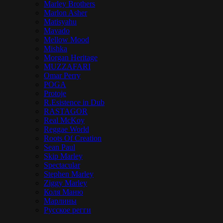
Marley Brothers
Marlon Asher
Matisyahu
Mavado
Mellow Mood
Mishka
Morgan Heritage
MUZZAFARI
Omar Perry
POGA
Protoje
R.Esistence in Dub
RASTAGOR
Real McKoy
Reggae World
Roots Of Creation
Sean Paul
Skip Marley
Spectacular
Stephen Marley
Ziggy Marley
Коля Маню
Марлины
Русское регги