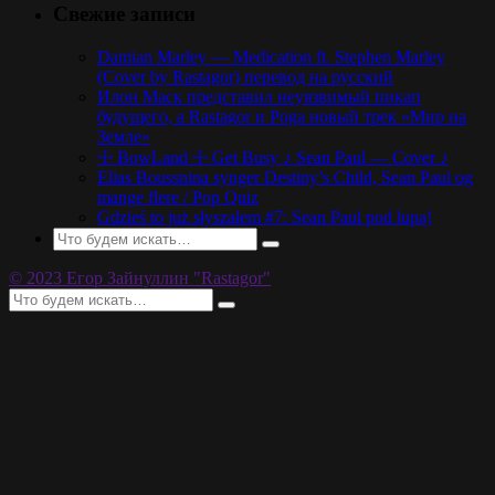
Свежие записи
Damian Marley — Medication ft. Stephen Marley
(Cover by Rastagor) перевод на русский
Илон Маск представил неуязвимый пикап
будущего, а Rastagor и Poga новый трек «Мир на
Земле»
☩ BowLand ☩ Get Busy ♪ Sean Paul — Cover ♪
Elias Boussnina synger Destiny’s Child, Sean Paul og
mange flere / Pop Quiz
Gdzieś to już słyszałem #7: Sean Paul pod lupą!
© 2023 Егор Зайнуллин "Rastagor"