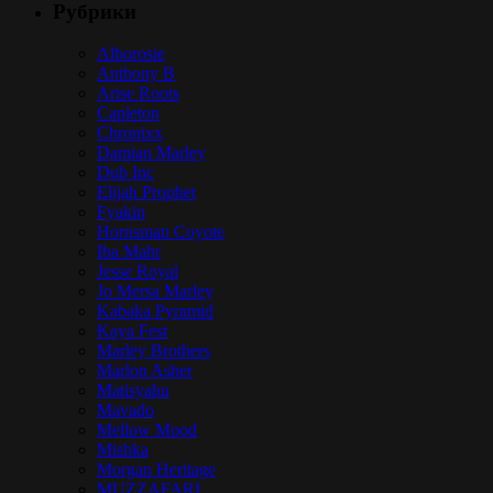
Рубрики
Alborosie
Anthony B
Arise Roots
Capleton
Chronixx
Damian Marley
Dub Inc
Elijah Prophet
Fyakin
Hornsman Coyote
Iba Mahr
Jesse Royal
Jo Mersa Marley
Kabaka Pyramid
Kaya Fest
Marley Brothers
Marlon Asher
Matisyahu
Mavado
Mellow Mood
Mishka
Morgan Heritage
MUZZAFARI