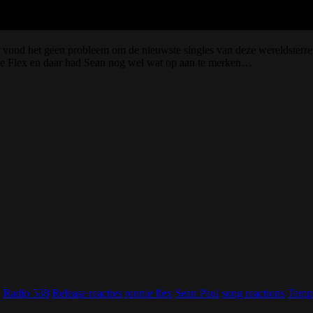
r vond het geen probleem om de nieuwste singles van deze wereldsterre
nie Flex en daar had Sean nog wel wat op aan te merken…
Radio 538
Release reacties
ronnie flex
Sean Paul
song reactions
Tempe