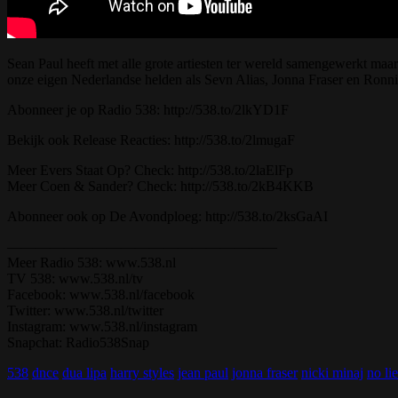
Sean Paul heeft met alle grote artiesten ter wereld samengewerkt maa
onze eigen Nederlandse helden als Sevn Alias, Jonna Fraser en Ron
Abonneer je op Radio 538: http://538.to/2lkYD1F
Bekijk ook Release Reacties: http://538.to/2lmugaF
Meer Evers Staat Op? Check: http://538.to/2laElFp
Meer Coen & Sander? Check: http://538.to/2kB4KKB
Abonneer ook op De Avondploeg: http://538.to/2ksGaAI
———————————————————
Meer Radio 538: www.538.nl
TV 538: www.538.nl/tv
Facebook: www.538.nl/facebook
Twitter: www.538.nl/twitter
Instagram: www.538.nl/instagram
Snapchat: Radio538Snap
538
dnce
dua lipa
harry styles
jean paul
jonna fraser
nicki minaj
no lie