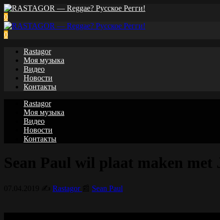
0
0
Rastagor
Моя музыка
Видео
Новости
Контакты
Rastagor
Моя музыка
Видео
Новости
Контакты
Sean Paul wil plaat maken met J
07.04.2019
✍️
Rastagor
📰
Sean Paul