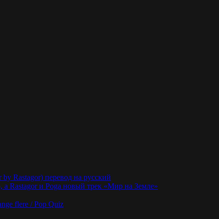
r by Rastagor) перевод на русский
 а Rastagor и Poga новый трек «Мир на Земле»
nge flere / Pop Quiz