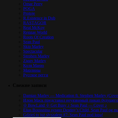
Omar Perry
POGA
Protoje
R.Esistence in Dub
RASTAGOR
Real McKoy
Reggae World
Roots Of Creation
Sean Paul
Skip Marley
Spectacular
Stephen Marley
Ziggy Marley
Коля Маню
Марлины
Русское регги
Свежие записи
Damian Marley — Medication ft. Stephen Marley (Cove
Илон Маск представил неуязвимый пикап будущего,
☩ BowLand ☩ Get Busy ♪ Sean Paul — Cover ♪
Elias Boussnina synger Destiny’s Child, Sean Paul og ma
Gdzieś to już słyszałem #7: Sean Paul pod lupą!