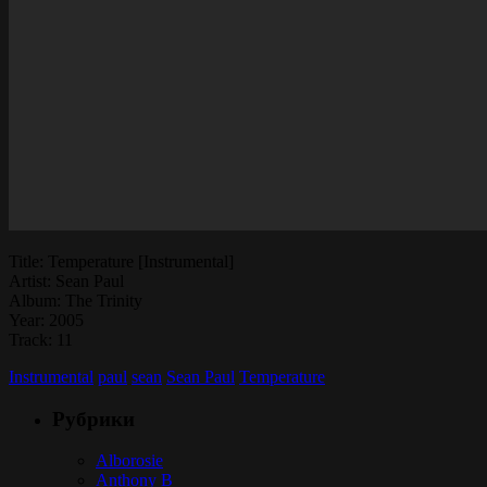
Title: Temperature [Instrumental]
Artist: Sean Paul
Album: The Trinity
Year: 2005
Track: 11
Instrumental
paul
sean
Sean Paul
Temperature
Рубрики
Alborosie
Anthony B