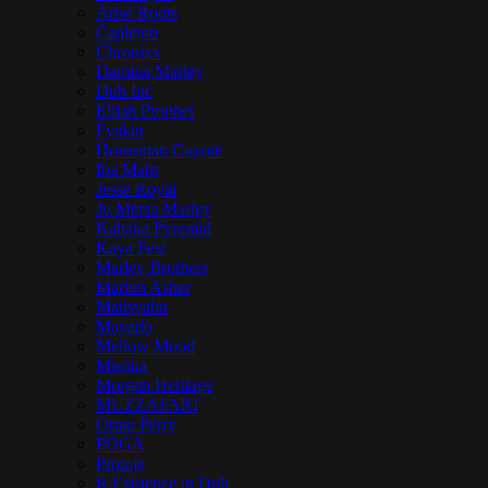
Arise Roots
Capleton
Chronixx
Damian Marley
Dub Inc
Elijah Prophet
Fyakin
Hornsman Coyote
Iba Mahr
Jesse Royal
Jo Mersa Marley
Kabaka Pyramid
Kaya Fest
Marley Brothers
Marlon Asher
Matisyahu
Mavado
Mellow Mood
Mishka
Morgan Heritage
MUZZAFARI
Omar Perry
POGA
Protoje
R.Esistence in Dub