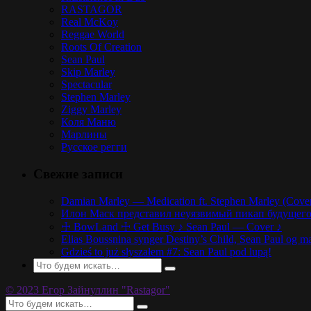
RASTAGOR
Real McKoy
Reggae World
Roots Of Creation
Sean Paul
Skip Marley
Spectacular
Stephen Marley
Ziggy Marley
Коля Маню
Марлины
Русское регги
Свежие записи
Damian Marley — Medication ft. Stephen Marley (Cove
Илон Маск представил неуязвимый пикап будущего,
☩ BowLand ☩ Get Busy ♪ Sean Paul — Cover ♪
Elias Boussnina synger Destiny’s Child, Sean Paul og ma
Gdzieś to już słyszałem #7: Sean Paul pod lupą!
© 2023 Егор Зайнуллин "Rastagor"