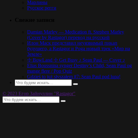
Марлины
Русское регги
Свежие записи
Damian Marley — Medication ft. Stephen Marley
(Cover by Rastagor) перевод на русский
Илон Маск представил неуязвимый пикап
будущего, а Rastagor и Poga новый трек «Мир на
Земле»
☩ BowLand ☩ Get Busy ♪ Sean Paul — Cover ♪
Elias Boussnina synger Destiny’s Child, Sean Paul og
mange flere / Pop Quiz
Gdzieś to już słyszałem #7: Sean Paul pod lupą!
© 2023 Егор Зайнуллин "Rastagor"