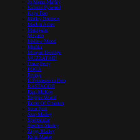
Jo Mersa Marley
Kabaka Pyramid
Kaya Fest
Marley Brothers
Marlon Asher
Matisyahu
Mavado
Mellow Mood
Mishka
Morgan Heritage
MUZZAFARI
Omar Perry
POGA
Protoje
R.Esistence in Dub
RASTAGOR
Real McKoy
Reggae World
Roots Of Creation
Sean Paul
Skip Marley
Spectacular
Stephen Marley
Ziggy Marley
Коля Маню