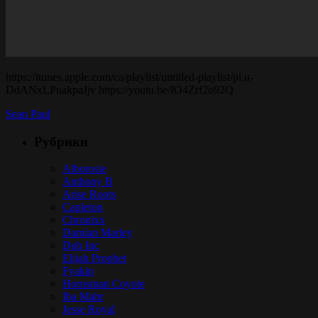
https://itunes.apple.com/ca/playlist/untitled-playlist/pl.u-
DdANxLPuakpaJjv https://youtu.be/IO4Zrf2o92Q
Sean Paul
Рубрики
Alborosie
Anthony B
Arise Roots
Capleton
Chronixx
Damian Marley
Dub Inc
Elijah Prophet
Fyakin
Hornsman Coyote
Iba Mahr
Jesse Royal