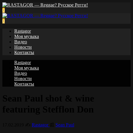
0
0
Rastagor
Моя музыка
Видео
Новости
Контакты
Rastagor
Моя музыка
Видео
Новости
Контакты
Sean Paul shot & wine
featuring Stefflon Don
17.02.2019
✍️
Rastagor
📰
Sean Paul