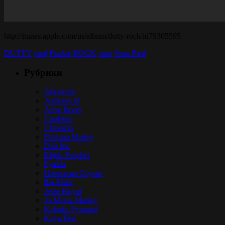
http://itunes.apple.com/us/album/dutty-rock/id79305595
DUTTY
paul
Punkie
ROCK
sean
Sean Paul
Рубрики
Alborosie
Anthony B
Arise Roots
Capleton
Chronixx
Damian Marley
Dub Inc
Elijah Prophet
Fyakin
Hornsman Coyote
Iba Mahr
Jesse Royal
Jo Mersa Marley
Kabaka Pyramid
Kaya Fest