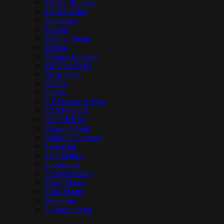
Marley Brothers
Marlon Asher
Matisyahu
Mavado
Mellow Mood
Mishka
Morgan Heritage
MUZZAFARI
Omar Perry
POGA
Protoje
R.Esistence in Dub
RASTAGOR
Real McKoy
Reggae World
Roots Of Creation
Sean Paul
Skip Marley
Spectacular
Stephen Marley
Ziggy Marley
Коля Маню
Марлины
Русское регги