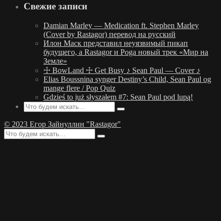
Свежие записи
Damian Marley — Medication ft. Stephen Marley
(Cover by Rastagor) перевод на русский
Илон Маск представил неуязвимый пикап
будущего, а Rastagor и Poga новый трек «Мир на
Земле»
☩ BowLand ☩ Get Busy ♪ Sean Paul — Cover ♪
Elias Boussnina synger Destiny’s Child, Sean Paul og
mange flere / Pop Quiz
Gdzieś to już słyszałem #7: Sean Paul pod lupą!
© 2023 Егор Зайнуллин "Rastagor"