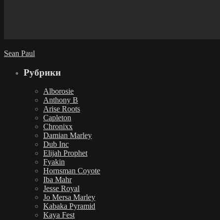
Sean Paul
Рубрики
Alborosie
Anthony B
Arise Roots
Capleton
Chronixx
Damian Marley
Dub Inc
Elijah Prophet
Fyakin
Hornsman Coyote
Iba Mahr
Jesse Royal
Jo Mersa Marley
Kabaka Pyramid
Kaya Fest