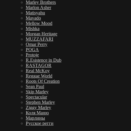
Marley Brothers
Marlon Asher
Matisyahu
Mavado
Mellow Mood
Mishka
Morgan Heritage
MUZZAFARI
Omar Perry
POGA
Protoje
R.Esistence in Dub
RASTAGOR
Real McKoy
Reggae World
Roots Of Creation
Sean Paul
Skip Marley
Spectacular
Stephen Marley
Ziggy Marley
Коля Маню
Марлины
Русское регги