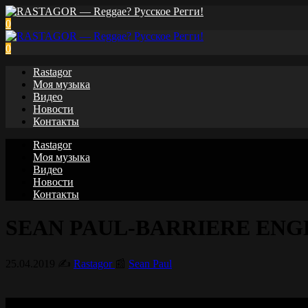
0
0
Rastagor
Моя музыка
Видео
Новости
Контакты
Rastagor
Моя музыка
Видео
Новости
Контакты
SEAN PAUL-BARRIERE ENGH
25.04.2019
✍️
Rastagor
📰
Sean Paul