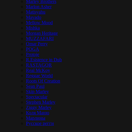
Marley Brothers
Marlon Asher
Matisyahu
Mavado
Mellow Mood
Mishka
Morgan Heritage
MUZZAFARI
Omar Perry
POGA
Protoje
R.Esistence in Dub
RASTAGOR
Real McKoy
Reggae World
Roots Of Creation
Sean Paul
Skip Marley
Spectacular
Stephen Marley
Ziggy Marley
Коля Маню
Марлины
Русское регги