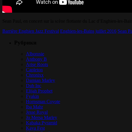
Sean Paul, en concert sur la scène flottante du Lac d’Enghien-les-Bai
Barrière Enghien Jazz Festival
Enghien-les-Bains
juillet 2016
Sean Pa
Рубрики
Alborosie
Anthony B
Arise Roots
Capleton
Chronixx
Damian Marley
Dub Inc
Elijah Prophet
Fyakin
Hornsman Coyote
Iba Mahr
Jesse Royal
Jo Mersa Marley
Kabaka Pyramid
Kaya Fest