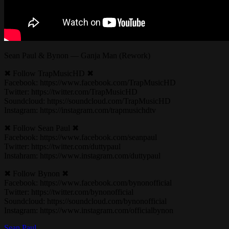
Sean Paul & Bynon — Ganja Man (Rework)
✖ Follow TrapMusicHD ✖
Facebook: https://www.facebook.com/TrapMusicHD
Twitter: https://twitter.com/TrapMusicHD
Soundcloud: https://soundcloud.com/TrapMusicHD
Instagram: https://instagram.com/trapmusichdtv
✖ Follow Sean Paul ✖
Facebook: https://www.facebook.com/seanpaul
Twitter: https://twitter.com/duttypaul
Instahram: https://www.instagram.com/duttypaul
✖ Follow Bynon ✖
Facebook: https://www.facebook.com/bynonofficial
Twitter: https://twitter.com/bynonofficial
Soundcloud: https://soundcloud.com/bynonofficial
Instagram: https://www.instagram.com/officialbynon
Sean Paul