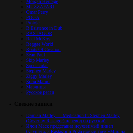
Morgan Heritage
MUZZAFARI
Omar Perry
POGA
Protoje
R.Esistence in Dub
RASTAGOR
Real McKoy
Reggae World
Roots Of Creation
Sean Paul
Skip Marley
Spectacular
Stephen Marley
Ziggy Marley
Коля Маню
Марлины
Русское регги
Свежие записи
Damian Marley — Medication ft. Stephen Marley
(Cover by Rastagor) перевод на русский
Илон Маск представил неуязвимый пикап
будущего, а Rastagor и Poga новый трек «Мир на