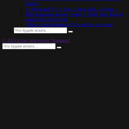
Земле»
☩ BowLand ☩ Get Busy ♪ Sean Paul — Cover ♪
Elias Boussnina synger Destiny’s Child, Sean Paul og
mange flere / Pop Quiz
Gdzieś to już słyszałem #7: Sean Paul pod lupą!
© 2023 Егор Зайнуллин "Rastagor"