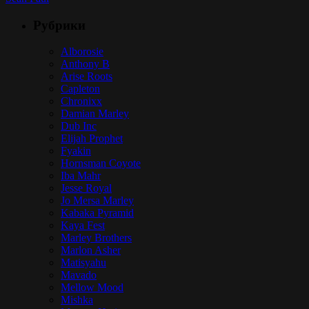
Рубрики
Alborosie
Anthony B
Arise Roots
Capleton
Chronixx
Damian Marley
Dub Inc
Elijah Prophet
Fyakin
Hornsman Coyote
Iba Mahr
Jesse Royal
Jo Mersa Marley
Kabaka Pyramid
Kaya Fest
Marley Brothers
Marlon Asher
Matisyahu
Mavado
Mellow Mood
Mishka