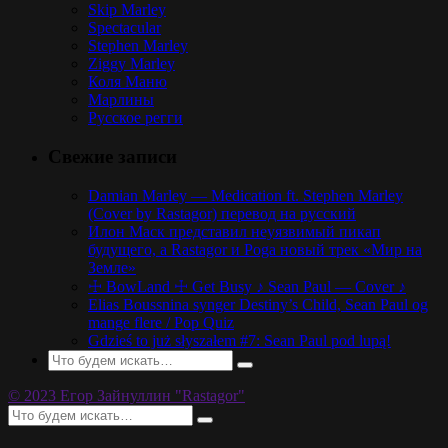
Skip Marley
Spectacular
Stephen Marley
Ziggy Marley
Коля Маню
Марлины
Русское регги
Свежие записи
Damian Marley — Medication ft. Stephen Marley
(Cover by Rastagor) перевод на русский
Илон Маск представил неуязвимый пикап
будущего, а Rastagor и Poga новый трек «Мир на
Земле»
☩ BowLand ☩ Get Busy ♪ Sean Paul — Cover ♪
Elias Boussnina synger Destiny’s Child, Sean Paul og
mange flere / Pop Quiz
Gdzieś to już słyszałem #7: Sean Paul pod lupą!
© 2023 Егор Зайнуллин "Rastagor"