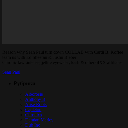
Reason why Sean Paul turn down COLLAB with Cardi B, Koffee
team us with Ed Sheeran & Justin Bieber
Chronic law ,intense, jetlife eyewata , kash & other 6IXX affiliates
Sean Paul
Рубрики
Alborosie
Anthony B
Arise Roots
Capleton
Chronixx
Damian Marley
Dub Inc