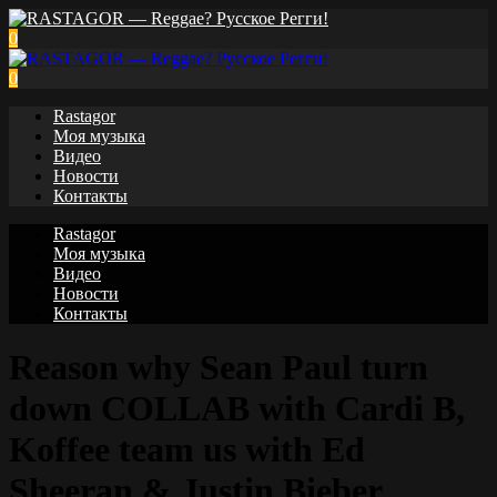
0
0
Rastagor
Моя музыка
Видео
Новости
Контакты
Rastagor
Моя музыка
Видео
Новости
Контакты
Reason why Sean Paul turn
down COLLAB with Cardi B,
Koffee team us with Ed
Sheeran & Justin Bieber