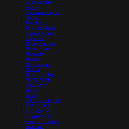
Elijah Prophet
Fyakin
Hornsman Coyote
Iba Mahr
Jesse Royal
Jo Mersa Marley
Kabaka Pyramid
Kaya Fest
Marley Brothers
Marlon Asher
Matisyahu
Mavado
Mellow Mood
Mishka
Morgan Heritage
MUZZAFARI
Omar Perry
POGA
Protoje
R.Esistence in Dub
RASTAGOR
Real McKoy
Reggae World
Roots Of Creation
Sean Paul