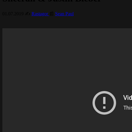
01.07.2019
✍️
Rastagor
📰
Sean Paul