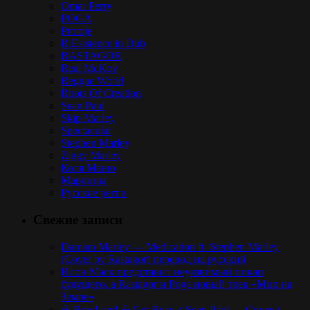
Omar Perry
POGA
Protoje
R.Esistence in Dub
RASTAGOR
Real McKoy
Reggae World
Roots Of Creation
Sean Paul
Skip Marley
Spectacular
Stephen Marley
Ziggy Marley
Коля Маню
Марлины
Русское регги
Свежие записи
Damian Marley — Medication ft. Stephen Marley
(Cover by Rastagor) перевод на русский
Илон Маск представил неуязвимый пикап
будущего, а Rastagor и Poga новый трек «Мир на
Земле»
☩ BowLand ☩ Get Busy ♪ Sean Paul — Cover ♪