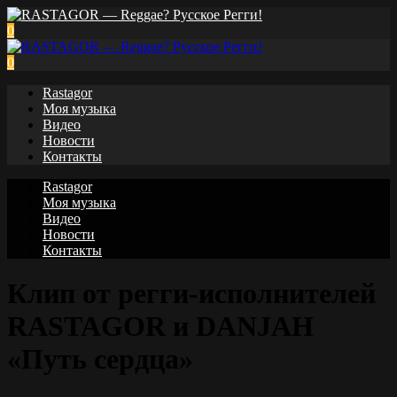
0
0
Rastagor
Моя музыка
Видео
Новости
Контакты
Rastagor
Моя музыка
Видео
Новости
Контакты
Клип от регги-исполнителей
RASTAGOR и DANJAH
«Путь сердца»