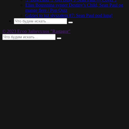
Elias Boussnina synger Destiny’s Child, Sean Paul og
mange flere / Pop Quiz
Gdzieś to już słyszałem #7: Sean Paul pod lupą!
© 2023 Егор Зайнуллин "Rastagor"