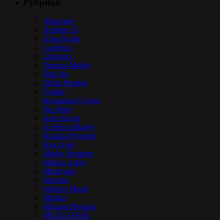
Рубрики
Alborosie
Anthony B
Arise Roots
Capleton
Chronixx
Damian Marley
Dub Inc
Elijah Prophet
Fyakin
Hornsman Coyote
Iba Mahr
Jesse Royal
Jo Mersa Marley
Kabaka Pyramid
Kaya Fest
Marley Brothers
Marlon Asher
Matisyahu
Mavado
Mellow Mood
Mishka
Morgan Heritage
MUZZAFARI