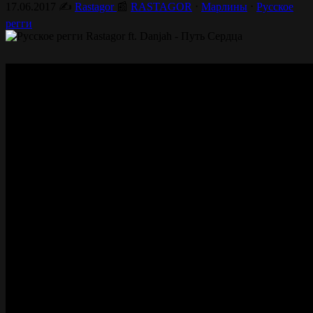
17.06.2017
✍️
Rastagor
📰
RASTAGOR
⋅
Марлины
⋅
Русское
регги