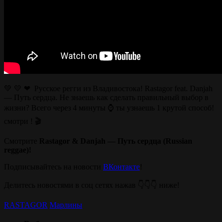
💚 💛 ❤ Русское регги из Владивостока! Rastagor feat. Danjah
— Путь сердца. Не знаешь как сделать правильный выбор в
жизни? Всего через 4 минуты ⌚ ты узнаешь 1 крутой способ!
смотри ! 🎬
Смотрите
Rastagor & Danjah — Путь сердца (Russian
reggae)!
Подписывайтесь на новости
ВКонтакте
!
Делитесь новостями в соц сетях нажав 👇👇👇 ниже!
RASTAGOR
Марлины