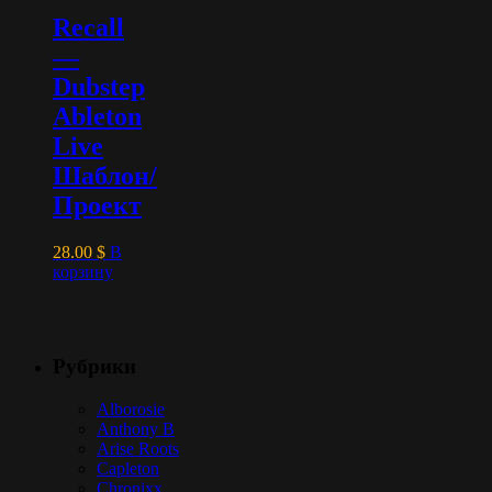
Recall
—
Dubstep
Ableton
Live
Шаблон/
Проект
28.00
$
В
корзину
Рубрики
Alborosie
Anthony B
Arise Roots
Capleton
Chronixx