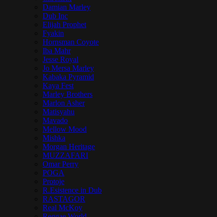
Damian Marley
Dub Inc
Elijah Prophet
Fyakin
Hornsman Coyote
Iba Mahr
Jesse Royal
Jo Mersa Marley
Kabaka Pyramid
Kaya Fest
Marley Brothers
Marlon Asher
Matisyahu
Mavado
Mellow Mood
Mishka
Morgan Heritage
MUZZAFARI
Omar Perry
POGA
Protoje
R.Esistence in Dub
RASTAGOR
Real McKoy
Reggae World