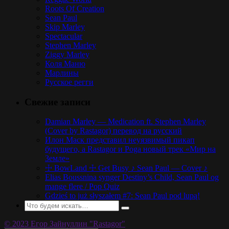
Roots Of Creation
Sean Paul
Skip Marley
Spectacular
Stephen Marley
Ziggy Marley
Коля Маню
Марлины
Русское регги
Свежие записи
Damian Marley — Medication ft. Stephen Marley
(Cover by Rastagor) перевод на русский
Илон Маск представил неуязвимый пикап
будущего, а Rastagor и Poga новый трек «Мир на
Земле»
☩ BowLand ☩ Get Busy ♪ Sean Paul — Cover ♪
Elias Boussnina synger Destiny’s Child, Sean Paul og
mange flere / Pop Quiz
Gdzieś to już słyszałem #7: Sean Paul pod lupą!
© 2023 Егор Зайнуллин "Rastagor"